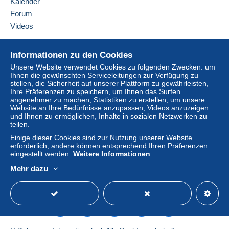
Kalender
Käufer vom Verkäufer erstattet. Ein nicht bezahlter
Forum
Kauf kann Konsequenzen für das Konto des
Videos
Käufers nach sich ziehen.
Sollten die Verkaufsbedingungen des Verkäufers
Hilfe
Informationen zu den Cookies
Klauseln enthalten, die sich auf die Zahlung
Online-Hilfe
beziehen, sind diese Klauseln als nichtig zu
Unsere Website verwendet Cookies zu folgenden Zwecken: um
Ihnen die gewünschten Serviceleitungen zur Verfügung zu
Auf Delcampe kaufen
betrachten. Es gelten ausschließlich die
stellen, die Sicherheit auf unserer Plattform zu gewährleisten,
Zahlungsbedingungen der Delcampe-Website, wie
Auf Delcampe verkaufen
Ihre Präferenzen zu speichern, um Ihnen das Surfen
sie in den
Nutzungsbedingungen
definiert sind.
angenehmer zu machen, Statistiken zu erstellen, um unsere
Eine sichere Website
Website an Ihre Bedürfnisse anzupassen, Videos anzuzeigen
Käufe müssen, nachdem der Verkäufer die
und Ihnen zu ermöglichen, Inhalte in sozialen Netzwerken zu
teilen.
Endabrechnung geschickt hat, innerhalb von
14
Tagen
bezahlt werden.
Einige dieser Cookies sind zur Nutzung unserer Website
erforderlich, andere können entsprechend Ihren Präferenzen
Garantie:
eingestellt werden.
Weitere Informationen
Widerrufsrecht
|
Rücksendekosten gehen zu
Mehr dazu
Lasten des Käufers.
Deutsch
USD
Standardmodus
America
Alle Angaben zu Fristen bezüglich der
Rücksendung von Artikeln und der Rückerstattung
des Kaufbetrags finden Sie in der
Delcampe-
Charta
.