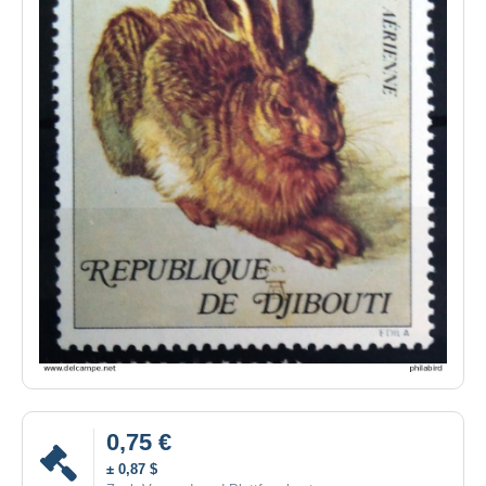
0,75 €
± 0,87 $