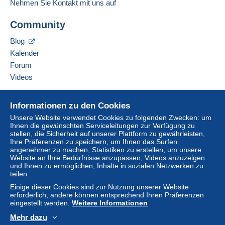
Nehmen Sie Kontakt mit uns auf
Einschreiben (Standardformat/Kleinbrief)
Diesen Verkäufer zu den Favoriten hinzufügen
(Sendungsverfolgung)
Community
Verkäufer kontaktieren
Diesen Verkäufer zu meiner schwarzen Liste
Blog
Zahlung per:
hinzufügen
Um auf die Lieferinformationen
Kalender
zugreifen zu können, müssen Sie
Von 1 bis 5 Objekte
Forum
Mitglied sein und sich einloggen.
4,40 €
Videos
Einlogg
Anmeld
Von 6 bis 10 Objekte
en
en
Hilfe
Informationen zu den Cookies
5,20 €
Online-Hilfe
Unsere Website verwendet Cookies zu folgenden Zwecken: um
Von 11 bis 15 Objekte
Ihnen die gewünschten Serviceleitungen zur Verfügung zu
Auf Delcampe kaufen
stellen, die Sicherheit auf unserer Plattform zu gewährleisten,
6,10 €
Auf Delcampe verkaufen
Ihre Präferenzen zu speichern, um Ihnen das Surfen
angenehmer zu machen, Statistiken zu erstellen, um unsere
Eine sichere Website
Von 16 bis 20 Objekte
Website an Ihre Bedürfnisse anzupassen, Videos anzuzeigen
und Ihnen zu ermöglichen, Inhalte in sozialen Netzwerken zu
7,00 €
teilen.
Einige dieser Cookies sind zur Nutzung unserer Website
Ab 21
erforderlich, andere können entsprechend Ihren Präferenzen
7,80 €
eingestellt werden.
Weitere Informationen
Mehr dazu