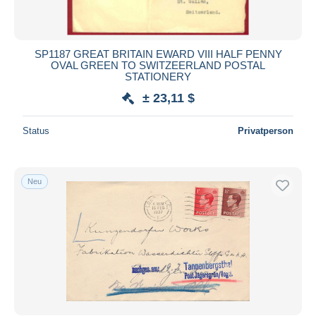
Alle Laufzeiten
Neu seit
Tage(n)
SP1187 GREAT BRITAIN EWARD VIII HALF PENNY
OVAL GREEN TO SWITZEERLAND POSTAL
Endet in
Stunde(n)
STATIONERY
± 23,11 $
Preis
Von
bis
$
$
Status
Privatperson
Nur ermäßigt
Kostenloser Versand
Neu
Zahlungsmethoden
PayPal
Banküberweisung
Visa
Mastercard
Bancontact
iDeal