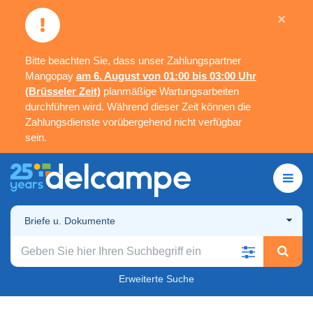
×
Bitte beachten Sie, dass unser Zahlungspartner
Mangopay
am 6. August von 01:00 bis 03:00 Uhr
(Brüsseler Zeit)
planmäßige Wartungsarbeiten
durchführen wird. Während dieser Zeit können die
Zahlungsdienste vorübergehend nicht verfügbar
sein.
Briefe u. Dokumente
Erweiterte Suche