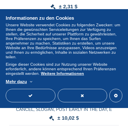
± 2,31 $
Informationen zu den Cookies
Status
Privatperson
Unsere Website verwendet Cookies zu folgenden Zwecken: um
Ihnen die gewünschten Serviceleitungen zur Verfügung zu
stellen, die Sicherheit auf unserer Plattform zu gewährleisten,
Ihre Präferenzen zu speichern, um Ihnen das Surfen
angenehmer zu machen, Statistiken zu erstellen, um unsere
Website an Ihre Bedürfnisse anzupassen, Videos anzuzeigen
und Ihnen zu ermöglichen, Inhalte in sozialen Netzwerken zu
teilen.
Einige dieser Cookies sind zur Nutzung unserer Website
erforderlich, andere können entsprechend Ihren Präferenzen
eingestellt werden.
Weitere Informationen
Mehr dazu
GB TO STRAITS SETTLEMENTS 1937, FDC ? COVER
USED,ERROR PPESTON FOR PRESTON CITY
CANCEL, SLOGAN, POST EARLY IN THE DAY, E
± 10,02 $