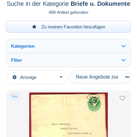
Suche in der Kategorie
Briefe u. Dokumente
486 Artikel gefunden
Zu meinen Favoriten hinzufügen
Kategorien
Filter
Alles sehen
Art der Verkäufe
Anzeige
Hauptkategorien
Laufende Angebote
Briefmarken
Festpreise
Europa
Neu
Auktionen mit Geboten
Grossbritannien
Auktionen ohne Gebote
1902-1951 Könige
Auktionshäuser
1936-1937 Edward VIII
Verkauft
Briefe u. Dokumente
Dauer