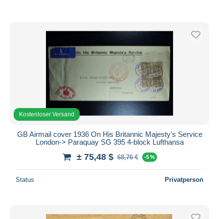
Kostenloser Versand
GB Airmail cover 1936 On His Britannic Majesty's Service
London-> Paraquay SG 395 4-block Lufthansa
± 75,48 $
68,76 €
-5 %
Status
Privatperson