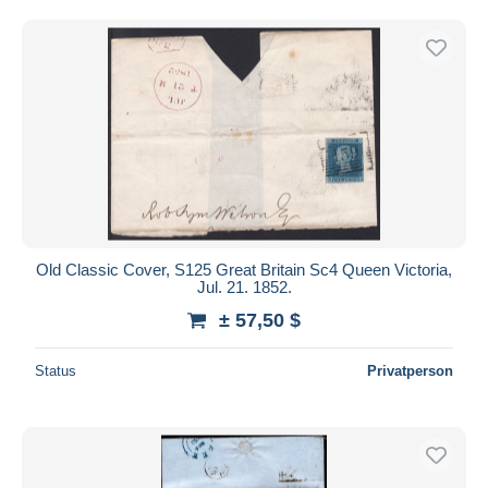
Kostenloser Versand
Zahlungsmethoden
PayPal
Banküberweisung
Visa
Mastercard
Bancontact
iDeal
Old Classic Cover, S125 Great Britain Sc4 Queen Victoria,
Maestro
Jul. 21. 1852.
Gesamte Auswahl aufheben
± 57,50 $
Wohnsitz des Verkäufers
Status
Privatperson
Weltweit