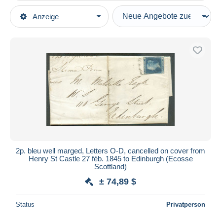
Art der Verkäufe
Anzeige
Hauptkategorien
Laufende Angebote
Briefmarken
Festpreise
Europa
Auktionen mit Geboten
Grossbritannien
Auktionen ohne Gebote
1840-1901 Victoria
Auktionshäuser
Twopence Blue, Geschn.
Verkauft
Briefe u. Dokumente
Dauer
Alle Laufzeiten
Neu seit
Tage(n)
2p. bleu well marged, Letters O-D, cancelled on cover from
Henry St Castle 27 féb. 1845 to Edinburgh (Ecosse
Endet in
Stunde(n)
Scottland)
± 74,89 $
Preis
Von
bis
$
$
Status
Privatperson
Nur ermäßigt