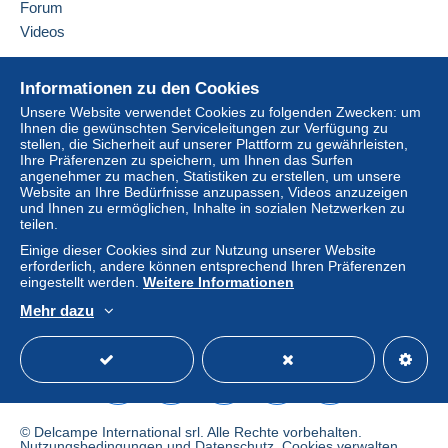
Sollten die Verkaufsbedingungen des Verkäufers
Forum
Klauseln enthalten, die sich auf die Zahlung
Videos
beziehen, sind diese Klauseln als nichtig zu
betrachten. Es gelten ausschließlich die
Hilfe
Informationen zu den Cookies
Zahlungsbedingungen der Delcampe-Website, wie
Online-Hilfe
sie in den
Nutzungsbedingungen
definiert sind.
Unsere Website verwendet Cookies zu folgenden Zwecken: um
Ihnen die gewünschten Serviceleitungen zur Verfügung zu
Auf Delcampe kaufen
Käufe müssen, nachdem der Verkäufer die
stellen, die Sicherheit auf unserer Plattform zu gewährleisten,
Auf Delcampe verkaufen
Ihre Präferenzen zu speichern, um Ihnen das Surfen
Endabrechnung geschickt hat, innerhalb von
14
angenehmer zu machen, Statistiken zu erstellen, um unsere
Eine sichere Website
Tagen
bezahlt werden.
Website an Ihre Bedürfnisse anzupassen, Videos anzuzeigen
und Ihnen zu ermöglichen, Inhalte in sozialen Netzwerken zu
Garantie:
teilen.
Widerrufsrecht
|
Rücksendekosten gehen zu
Einige dieser Cookies sind zur Nutzung unserer Website
Lasten des Käufers.
erforderlich, andere können entsprechend Ihren Präferenzen
Alle Angaben zu Fristen bezüglich der
eingestellt werden.
Weitere Informationen
Rücksendung von Artikeln und der Rückerstattung
Mehr dazu
des Kaufbetrags finden Sie in der
Delcampe-
Deutsch
USD
Standardmodus
America
Charta
.
Frais de port selon les tarifs en vigueur pour la Belgique
, l'Europe communautaire , le reste du monde .
© Delcampe International srl. Alle Rechte vorbehalten.
Nutzungsbedingungen
und
Datenschutz
.
Cookies verwalten