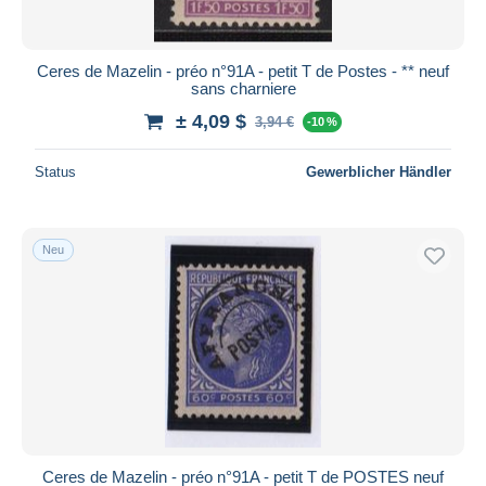
Ceres de Mazelin - préo n°91A - petit T de Postes - ** neuf
sans charniere
± 4,09 $
3,94 €
-10 %
Status
Gewerblicher Händler
Neu
Ceres de Mazelin - préo n°91A - petit T de POSTES neuf