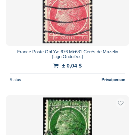
France Poste Obl Yv: 676 Mi:681 Cérès de Mazelin
(Lign.Ondulées)
± 0,04 $
Status
Privatperson