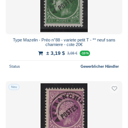
Type Mazelin - Préo n°88 - variete petit T - ** neuf sans
charniere - cote 20€
± 3,19 $
3,08 €
-10 %
Status
Gewerblicher Händler
Neu