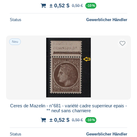
± 0,52 $
0,50 €
-10 %
Status
Gewerblicher Händler
Neu
Ceres de Mazelin - n°681 - variété cadre superrieur epais -
** neuf sans charniere
± 0,52 $
0,50 €
-10 %
Status
Gewerblicher Händler