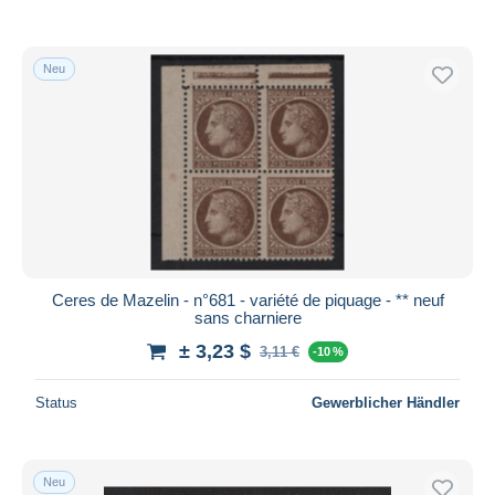
Neu
Ceres de Mazelin - n°681 - variété de piquage - ** neuf
sans charniere
± 3,23 $
3,11 €
-10 %
Status
Gewerblicher Händler
Neu