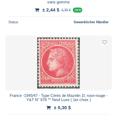
sans gomme
± 2,44 $
2,35 €
-10 %
Status
Gewerblicher Händler
France -1945/47 - Type Cérès de Mazelin 1f. rose-rouge -
Y&T N° 676 ** Neuf Luxe ( 1er choix )
± 0,30 $