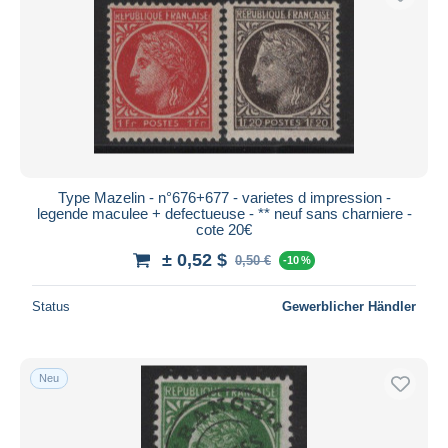
Type Mazelin - n°676+677 - varietes d impression -
legende maculee + defectueuse - ** neuf sans charniere -
cote 20€
± 0,52 $
0,50 €
-10 %
Status
Gewerblicher Händler
Neu