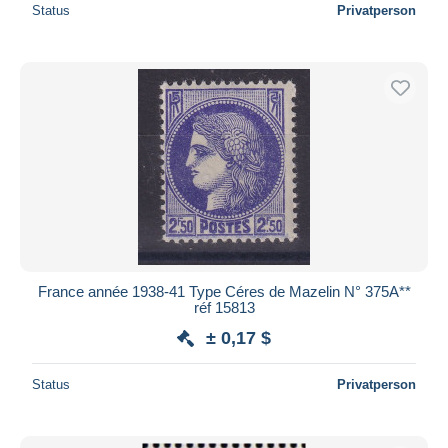
Status
Privatperson
France année 1938-41 Type Céres de Mazelin N° 375A**
réf 15813
± 0,17 $
Status
Privatperson