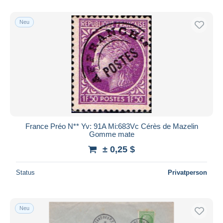
Nur ermäßigt
Kostenloser Versand
Neu
Zahlungsmethoden
PayPal
Banküberweisung
Visa
Mastercard
Bancontact
iDeal
France Préo N** Yv: 91A Mi:683Vc Cérès de Mazelin
Gomme mate
Maestro
± 0,25 $
Gesamte Auswahl aufheben
Wohnsitz des Verkäufers
Status
Privatperson
Weltweit
Neu