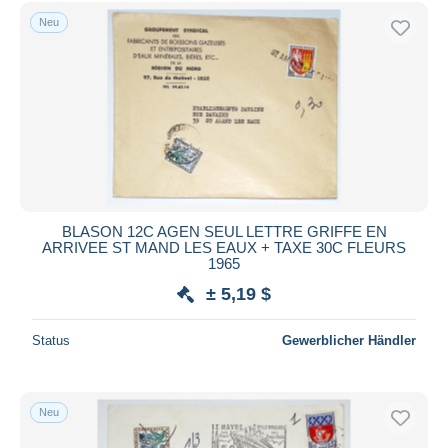
Kostenloser Versand
Neu
Zahlungsmethoden
PayPal
Banküberweisung
Visa
Mastercard
Bancontact
iDeal
BLASON 12C AGEN SEUL LETTRE GRIFFE EN
ARRIVEE ST MAND LES EAUX + TAXE 30C FLEURS
Maestro
1965
Gesamte Auswahl aufheben
± 5,19 $
Wohnsitz des Verkäufers
Status
Gewerblicher Händler
Weltweit
Neu