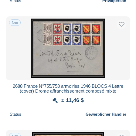
Status
Privatperson
Neu
2688 France N°755/758 armoiries 1946 BLOCS 4 Lettre
(cover) Drome affranchissement composé mixte
± 11,46 $
Status
Gewerblicher Händler
Neu