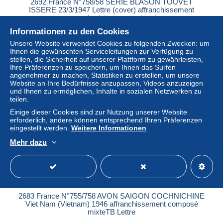
2692 France N°758/58 SERIE BLASON TOUVET
ISSERE 23/3/1947 Lettre (cover) affranchissement
composé mixte pour castres tar
Informationen zu den Cookies
± 4,55 $
Unsere Website verwendet Cookies zu folgenden Zwecken: um
Ihnen die gewünschten Serviceleitungen zur Verfügung zu
Status
Gewerblicher Händler
stellen, die Sicherheit auf unserer Plattform zu gewährleisten,
Ihre Präferenzen zu speichern, um Ihnen das Surfen
angenehmer zu machen, Statistiken zu erstellen, um unsere
Website an Ihre Bedürfnisse anzupassen, Videos anzuzeigen
und Ihnen zu ermöglichen, Inhalte in sozialen Netzwerken zu
Neu
teilen.
Einige dieser Cookies sind zur Nutzung unserer Website
erforderlich, andere können entsprechend Ihren Präferenzen
eingestellt werden.
Weitere Informationen
Mehr dazu
2683 France N°755/758 AVON SAIGON COCHNICHINE
Viet Nam (Vietnam) 1946 affranchissement composé
mixteTB Lettre