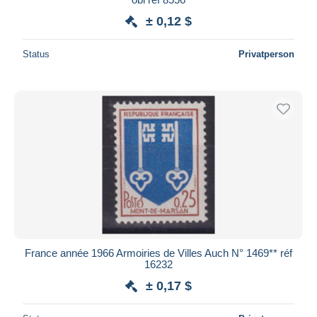
± 0,12 $
Status
Privatperson
France année 1966 Armoiries de Villes Auch N° 1469** réf
16232
± 0,17 $