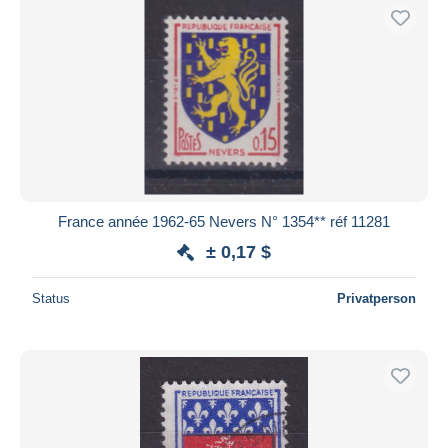
France année 1962-65 Nevers N° 1354** réf 11281
± 0,17 $
Status
Privatperson