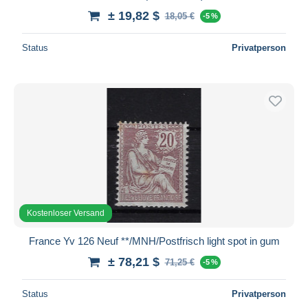
± 19,82 $
18,05 €
-5 %
Status
Privatperson
Kostenloser Versand
France Yv 126 Neuf **/MNH/Postfrisch light spot in gum
± 78,21 $
71,25 €
-5 %
Status
Privatperson