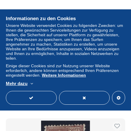
Informationen zu den Cookies
Unsere Website verwendet Cookies zu folgenden Zwecken: um
Ihnen die gewünschten Serviceleitungen zur Verfügung zu
stellen, die Sicherheit auf unserer Plattform zu gewährleisten,
Ihre Präferenzen zu speichern, um Ihnen das Surfen
angenehmer zu machen, Statistiken zu erstellen, um unsere
Website an Ihre Bedürfnisse anzupassen, Videos anzuzeigen
und Ihnen zu ermöglichen, Inhalte in sozialen Netzwerken zu
teilen.
Kostenloser Versand
Einige dieser Cookies sind zur Nutzung unserer Website
erforderlich, andere können entsprechend Ihren Präferenzen
eingestellt werden.
Weitere Informationen
France : Yv 113 Postfrisch/neuf sans charniere /MNH/**
1900
Mehr dazu
± 52,97 $
48,25 €
-5 %
Status
Privatperson