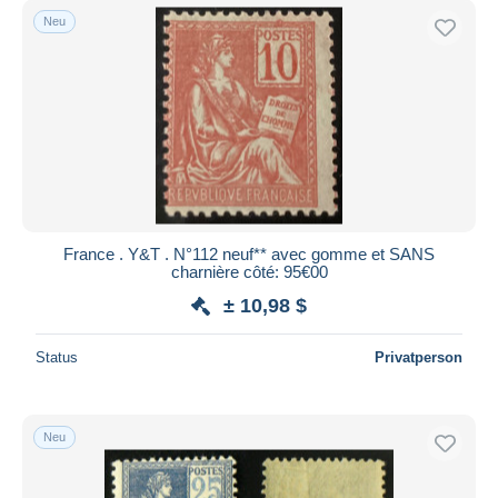
Neu
France . Y&T . N°112 neuf** avec gomme et SANS
charnière côté: 95€00
± 10,98 $
Status
Privatperson
Neu