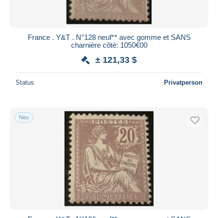
Alle Laufzeiten
Neu seit
Tage(n)
France . Y&T . N°128 neuf** avec gomme et SANS
charnière côté: 1050€00
Endet in
Stunde(n)
± 121,33 $
Preis
Status
Privatperson
Von
bis
$
$
Nur ermäßigt
Kostenloser Versand
Neu
Zahlungsmethoden
PayPal
Banküberweisung
Visa
Mastercard
Bancontact
iDeal