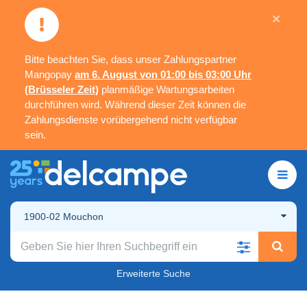
×
Bitte beachten Sie, dass unser Zahlungspartner
Mangopay
am 6. August von 01:00 bis 03:00 Uhr
(Brüsseler Zeit)
planmäßige Wartungsarbeiten
durchführen wird. Während dieser Zeit können die
Zahlungsdienste vorübergehend nicht verfügbar
sein.
1900-02 Mouchon
Erweiterte Suche