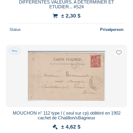
DIFFERENTES VALEURS, A DETERMINER ET
ETUDIER... #S24
± 2,30 $
Status
Privatperson
Neu
MOUCHON n° 112 type I ( seul sur cp) oblitéré en 1902
cachet de Chatillon/sBagneux
± 4,62 $