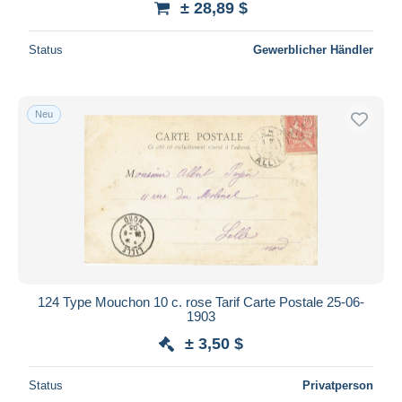
± 28,89 $
Status
Gewerblicher Händler
Neu
124 Type Mouchon 10 c. rose Tarif Carte Postale 25-06-
1903
± 3,50 $
Status
Privatperson