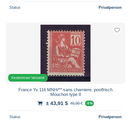
Status
Privatperson
Kostenloser Versand
France Yv 116 MNH/** sans charniere. postfrisch
Mouchon type II
± 43,91 $
40,00 €
-5 %
Status
Privatperson