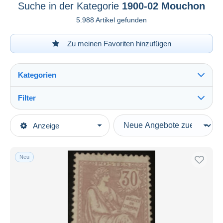
Suche in der Kategorie
1900-02 Mouchon
5.988 Artikel gefunden
Zu meinen Favoriten hinzufügen
Kategorien
Filter
Alles sehen
Art der Verkäufe
Anzeige
Hauptkategorien
Laufende Angebote
Briefmarken
Festpreise
Europa
Neu
Auktionen mit Geboten
Frankreich
Auktionen ohne Gebote
1900-1945
Auktionshäuser
Verkauft
1900-02 Mouchon
Dauer