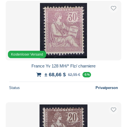
Kostenloser Versand
France Yv 128 MH/* Flz/ charniere
± 68,66 $
62,55 €
-5 %
Status
Privatperson