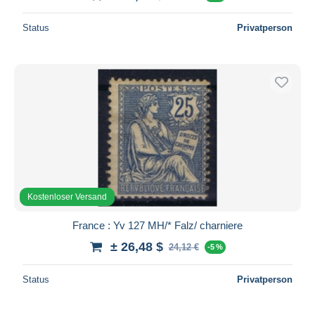
Status
Privatperson
Kostenloser Versand
France : Yv 127 MH/* Falz/ charniere
± 26,48 $
24,12 €
-5 %
Status
Privatperson