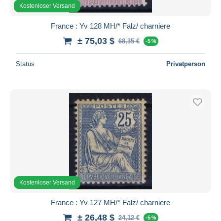
Kostenloser Versand
France : Yv 128 MH/* Falz/ charniere
± 75,03 $
68,35 €
-5 %
Status
Privatperson
Kostenloser Versand
France : Yv 127 MH/* Falz/ charniere
± 26,48 $
24,12 €
-5 %