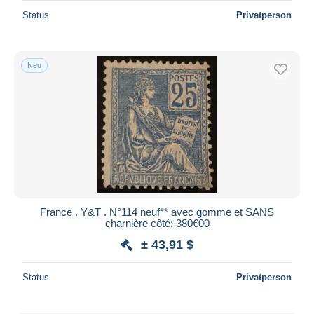
Status
Privatperson
Neu
France . Y&T . N°114 neuf** avec gomme et SANS
charnière côté: 380€00
± 43,91 $
Status
Privatperson