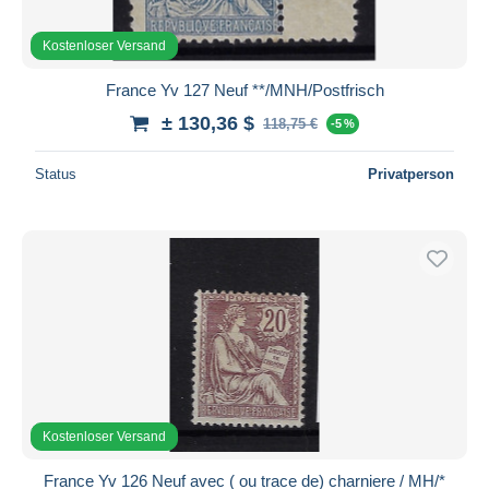
Kostenloser Versand
France Yv 127 Neuf **/MNH/Postfrisch
± 130,36 $
118,75 €
-5 %
Status
Privatperson
Kostenloser Versand
France Yv 126 Neuf avec ( ou trace de) charniere / MH/*