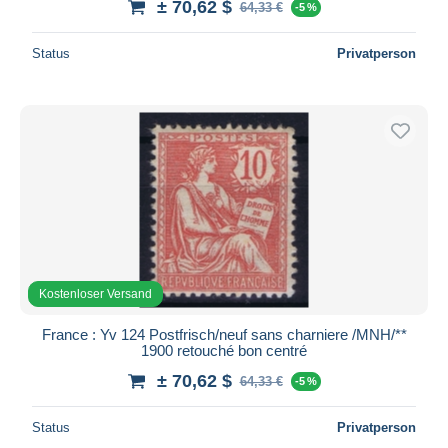
± 70,62 $
64,33 €
-5 %
Status
Privatperson
Kostenloser Versand
France : Yv 124 Postfrisch/neuf sans charniere /MNH/**
1900 retouché bon centré
± 70,62 $
64,33 €
-5 %
Status
Privatperson