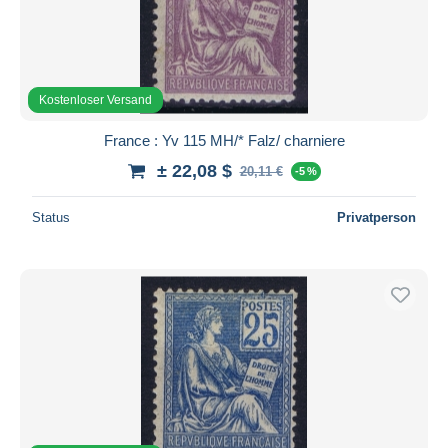
Kostenloser Versand
France : Yv 115 MH/* Falz/ charniere
± 22,08 $
20,11 €
-5 %
Status
Privatperson