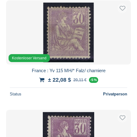
Kostenloser Versand
France : Yv 115 MH/* Falz/ charniere
± 22,08 $
20,11 €
-5 %
Status
Privatperson