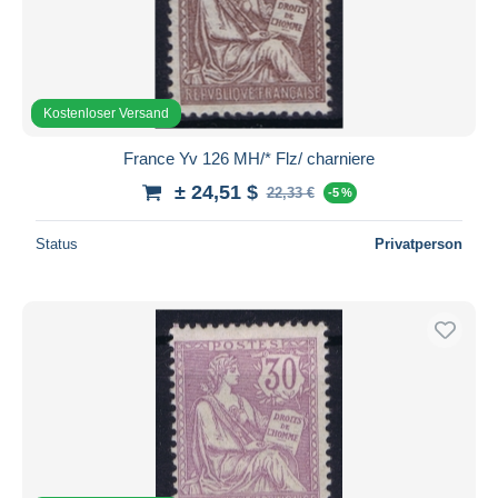
Kostenloser Versand
France Yv 126 MH/* Flz/ charniere
± 24,51 $
22,33 €
-5 %
Status
Privatperson