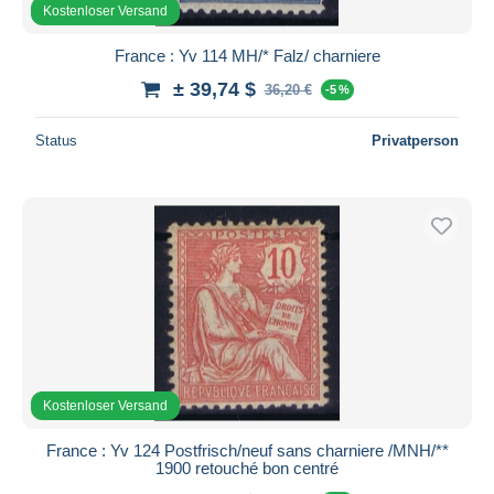
Kostenloser Versand
France : Yv 114 MH/* Falz/ charniere
± 39,74 $
36,20 €
-5 %
Status
Privatperson
Kostenloser Versand
France : Yv 124 Postfrisch/neuf sans charniere /MNH/**
1900 retouché bon centré