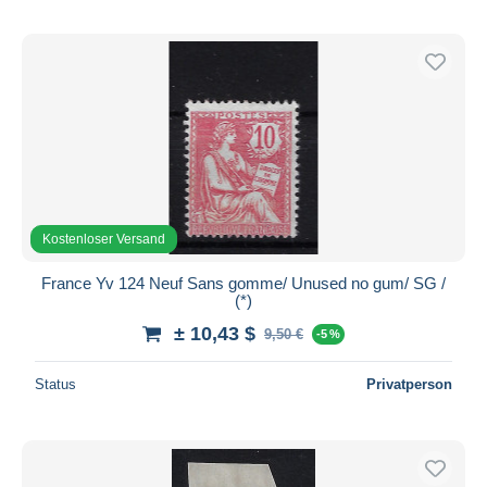
Kostenloser Versand
France Yv 124 Neuf Sans gomme/ Unused no gum/ SG /
(*)
± 10,43 $
9,50 €
-5 %
Status
Privatperson