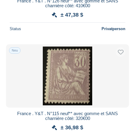
France . Y&T . N°126 neuf** avec gomme et SANS
charnière côté: 410€00
Maestro
± 47,38 $
Gesamte Auswahl aufheben
Wohnsitz des Verkäufers
Status
Privatperson
Weltweit
Neu
Übernehmen
France . Y&T . N°115 neuf** avec gomme et SANS
charnière côté: 320€00
± 36,98 $