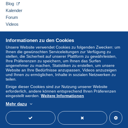
Blog
Kalender
Forum
Videos
Hilfe
Informationen zu den Cookies
Online-Hilfe
Unsere Website verwendet Cookies zu folgenden Zwecken: um
Ihnen die gewünschten Serviceleitungen zur Verfügung zu
Auf Delcampe kaufen
stellen, die Sicherheit auf unserer Plattform zu gewährleisten,
Auf Delcampe verkaufen
Ihre Präferenzen zu speichern, um Ihnen das Surfen
angenehmer zu machen, Statistiken zu erstellen, um unsere
Eine sichere Website
Website an Ihre Bedürfnisse anzupassen, Videos anzuzeigen
und Ihnen zu ermöglichen, Inhalte in sozialen Netzwerken zu
teilen.
Einige dieser Cookies sind zur Nutzung unserer Website
erforderlich, andere können entsprechend Ihren Präferenzen
eingestellt werden.
Weitere Informationen
Mehr dazu
Deutsch
USD
Standardmodus
America