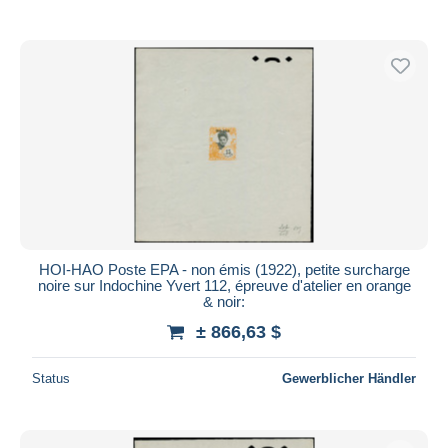
Nur ermäßigt
Kostenloser Versand
Zahlungsmethoden
PayPal
Banküberweisung
Visa
Mastercard
Bancontact
iDeal
HOI-HAO Poste EPA - non émis (1922), petite surcharge
Maestro
noire sur Indochine Yvert 112, épreuve d'atelier en orange
Gesamte Auswahl aufheben
& noir:
± 866,63 $
Wohnsitz des Verkäufers
Weltweit
Status
Gewerblicher Händler