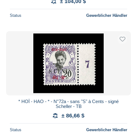
± 104,00 $
Status
Gewerblicher Händler
* HOÏ - HAO - * - N°72a - sans "S" à Cents - signé
Scheller - TB
± 86,66 $
Status
Gewerblicher Händler