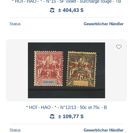
* HOÏ - HAO - * - N°15 - 5F violet - surcharge rouge - TB
± 404,43 $
Status
Gewerblicher Händler
* HOÏ - HAO - * - N°12/13 - 50c et 75c - B
± 109,77 $
Status
Gewerblicher Händler