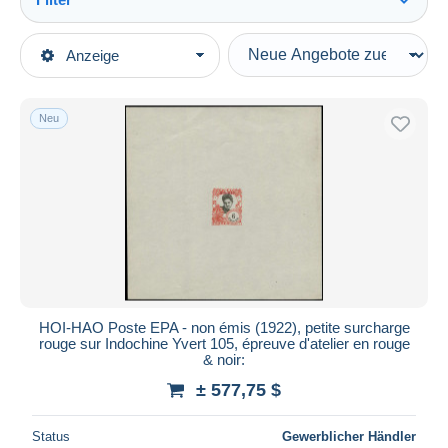
Alles sehen
Art der Verkäufe
Anzeige
Hauptkategorien
Laufende Angebote
Briefmarken
Festpreise
Europa
Neu
Auktionen mit Geboten
Frankreich (alte Kolonien und Herrschaften)
Auktionen ohne Gebote
Hoï-Hao (1900-1922)
Auktionshäuser
Verkauft
Sonstige & Ohne Zuordnung
Dauer
Alle Laufzeiten
Neu seit
Tage(n)
HOI-HAO Poste EPA - non émis (1922), petite surcharge
rouge sur Indochine Yvert 105, épreuve d'atelier en rouge
Endet in
Stunde(n)
& noir:
± 577,75 $
Preis
Von
bis
$
$
Status
Gewerblicher Händler