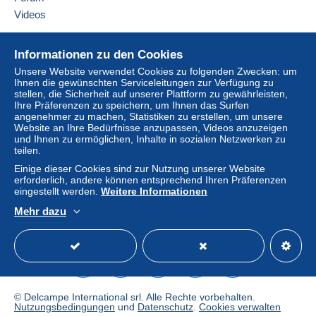
Videos
Hilfe
Informationen zu den Cookies
Online-Hilfe
Unsere Website verwendet Cookies zu folgenden Zwecken: um
Ihnen die gewünschten Serviceleitungen zur Verfügung zu
Auf Delcampe kaufen
stellen, die Sicherheit auf unserer Plattform zu gewährleisten,
Auf Delcampe verkaufen
Ihre Präferenzen zu speichern, um Ihnen das Surfen
angenehmer zu machen, Statistiken zu erstellen, um unsere
Eine sichere Website
Website an Ihre Bedürfnisse anzupassen, Videos anzuzeigen
und Ihnen zu ermöglichen, Inhalte in sozialen Netzwerken zu
teilen.
Einige dieser Cookies sind zur Nutzung unserer Website
erforderlich, andere können entsprechend Ihren Präferenzen
eingestellt werden.
Weitere Informationen
Mehr dazu
Deutsch
USD
Standardmodus
America
© Delcampe International srl. Alle Rechte vorbehalten.
Nutzungsbedingungen
und
Datenschutz
.
Cookies verwalten