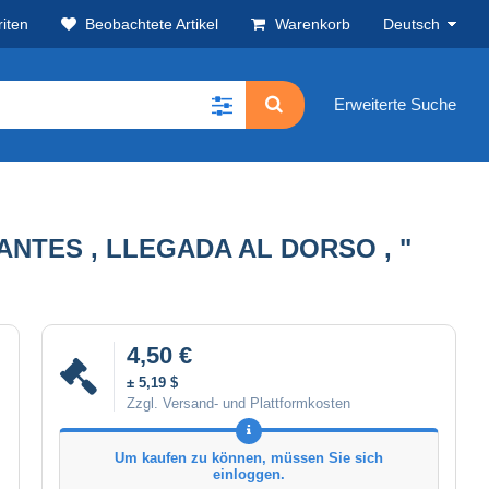
iten
Beobachtete Artikel
Warenkorb
Deutsch
Erweiterte Suche
ANTES , LLEGADA AL DORSO , "
4,50 €
± 5,19 $
Zzgl. Versand- und Plattformkosten
Um kaufen zu können, müssen Sie sich
einloggen.