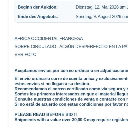
Beginn der Auktion:
Dienstag, 12. Mai 2026 um 
Ende des Angebots:
Sonntag, 9. August 2026 um
AFRICA OCCIDENTAL FRANCESA
SOBRE CIRCULADO , ALGÚN DESPERFECTO EN LA PA
VER FOTO
Aceptamos envios por correo ordinario en adjudicaciones 
El envío ordinario corre de cuenta unica y exclusivamen
estos envíos si no llegan a su destino.
Recomendamos el correo certificado como via segura y rá
Somos los primeros interesados en que el material llegue
Consulte nuestras condiciones de venta o contacte con
Si no está de acuerdo con estas condiciones por favor no
PLEASE READ BEFORE BID !!
Shipments with a value over 30,00 € may require register
We accept standard mail at buyer´s risk , no claim is poss