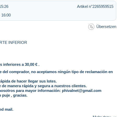
15:26
Artikel n°2265959515
 16:00
Übersetzen
RTE INFERIOR
inferiores a 30,00 € .
te del comprador, no aceptamos ningún tipo de reclamación en
pida de hacer llegar sus lotes.
 de manera rápida y segura a nuestros clientes.
 nosotros para mayor información: phivalnet@gmail.com
 puje , gracias.
ed mail.
ible for a standard mail.