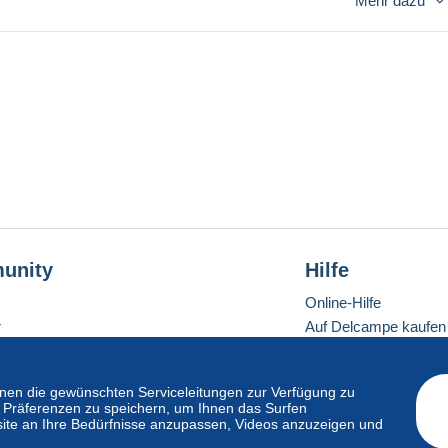
Mehr dazu
ast and with tracking number.
not purchase. Thanks !!
unity
Hilfe
Online-Hilfe
r
Auf Delcampe kaufen
Auf Delcampe verkau
Eine sichere Website
en die gewünschten Serviceleitungen zur Verfügung zu
hre Präferenzen zu speichern, um Ihnen das Surfen
ite an Ihre Bedürfnisse anzupassen, Videos anzuzeigen und