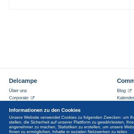
Our reccomendation it´s always registered mail , safe, f
Please, if you are not agree with our sale conditions do 
Delcampe
Comm
Über uns
Blog
Corporate
Kalende
Tarife
Forum
Informationen zu den Cookies
Nehmen Sie Kontakt mit uns auf
Videos
Unsere Website verwendet Cookies zu folgenden Zwecken: um Ihn
stellen, die Sicherheit auf unserer Plattform zu gewährleisten, I
angenehmer zu machen, Statistiken zu erstellen, um unsere Webs
Ihnen zu ermöglichen, Inhalte in sozialen Netzwerken zu teilen.