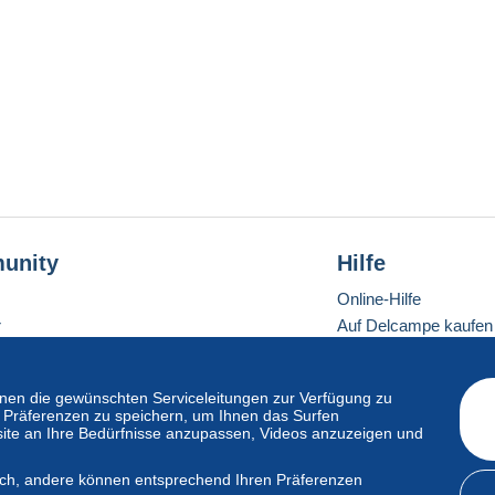
unity
Hilfe
Online-Hilfe
r
Auf Delcampe kaufen
Auf Delcampe verkau
Eine sichere Website
en die gewünschten Serviceleitungen zur Verfügung zu
hre Präferenzen zu speichern, um Ihnen das Surfen
ite an Ihre Bedürfnisse anzupassen, Videos anzuzeigen und
ndardmodus
lich, andere können entsprechend Ihren Präferenzen