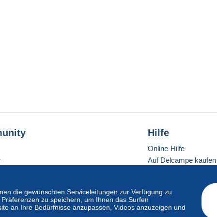
unity
Hilfe
Online-Hilfe
r
Auf Delcampe kaufen
Auf Delcampe verkau
Eine sichere Website
en die gewünschten Serviceleitungen zur Verfügung zu
hre Präferenzen zu speichern, um Ihnen das Surfen
ite an Ihre Bedürfnisse anzupassen, Videos anzuzeigen und