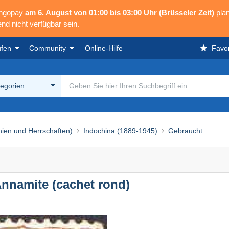
angopay
am 6. August von 01:00 bis 03:00 Uhr (Brüsseler Zeit)
plan
nd nicht verfügbar sein.
ufen
Community
Online-Hilfe
Favor
tegorien
nien und Herrschaften)
Indochina (1889-1945)
Gebraucht
Annamite (cachet rond)