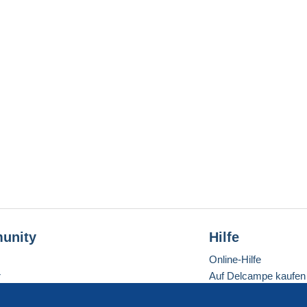
unity
Hilfe
Online-Hilfe
r
Auf Delcampe kaufen
Auf Delcampe verkau