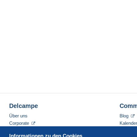
Delcampe
Comm
Über uns
Blog
Corporate
Kalende
Tarife
Forum
Informationen zu den Cookies