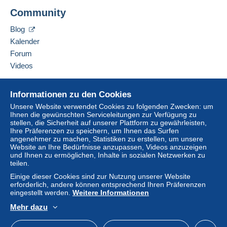
Diesen Verkäufer zu den Favoriten hinzufügen
Diese Zone enthält
ein Land
.
zugreifen zu können, müssen Sie
Community
Verkäufer kontaktieren
Mitglied sein und sich einloggen.
Diesen Verkäufer zu meiner schwarzen Liste
Brief (Standardformat/Kleinbrief)
Blog
hinzufügen
Einlogg
Anmeld
Kalender
en
en
Zahlung per:
Forum
Videos
Von 1gr bis 20gr
1,85 €
Hilfe
Informationen zu den Cookies
Ab 21gr
Online-Hilfe
Unsere Website verwendet Cookies zu folgenden Zwecken: um
3,40 €
Ihnen die gewünschten Serviceleitungen zur Verfügung zu
Auf Delcampe kaufen
stellen, die Sicherheit auf unserer Plattform zu gewährleisten,
Auf Delcampe verkaufen
Ihre Präferenzen zu speichern, um Ihnen das Surfen
angenehmer zu machen, Statistiken zu erstellen, um unsere
Eine sichere Website
Website an Ihre Bedürfnisse anzupassen, Videos anzuzeigen
Zahlungsbedingungen:
und Ihnen zu ermöglichen, Inhalte in sozialen Netzwerken zu
Alle Zahlungen werden über die Delcampe- Website
teilen.
abgewickelt. Je nach den vom Verkäufer angebotenen
Einige dieser Cookies sind zur Nutzung unserer Website
Zahlungsoptionen können Sie
PayPal
verwenden, eine
erforderlich, andere können entsprechend Ihren Präferenzen
Kredit-/Debitkarte
hinzufügen oder eine
Überweisung
eingestellt werden.
Weitere Informationen
auf Ihr Guthaben
vornehmen. Es dürfen keine
Mehr dazu
Zahlungen per Scheck oder Banküberweisung direkt auf
Deutsch
USD
Standardmodus
America
ein Bankkonto des Verkäufers getätigt werden.