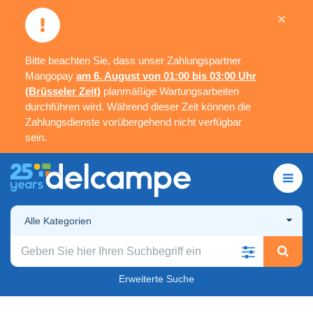
×
Bitte beachten Sie, dass unser Zahlungspartner
Mangopay
am 6. August von 01:00 bis 03:00 Uhr
(Brüsseler Zeit)
planmäßige Wartungsarbeiten
durchführen wird. Während dieser Zeit können die
Zahlungsdienste vorübergehend nicht verfügbar
sein.
Alle Kategorien
Erweiterte Suche