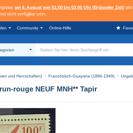
angopay
am 6. August von 01:00 bis 03:00 Uhr (Brüsseler Zeit)
plan
nd nicht verfügbar sein.
ufen
Community
Online-Hilfe
Favor
tegorien
nien und Herrschaften)
Französisch-Guayana (1886-1949)
Ungeb
run-rouge NEUF MNH** Tapir