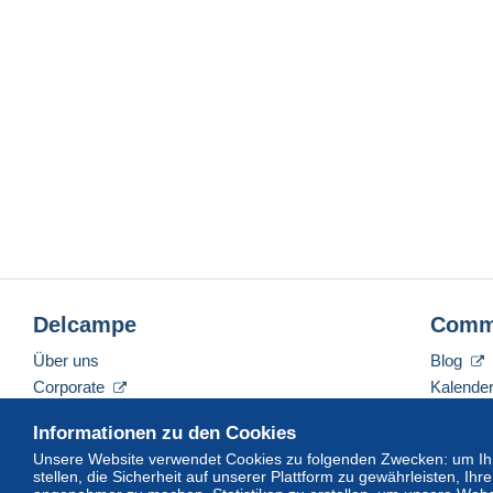
Delcampe
Comm
Über uns
Blog
Corporate
Kalende
Tarife
Forum
Informationen zu den Cookies
Nehmen Sie Kontakt mit uns auf
Videos
Unsere Website verwendet Cookies zu folgenden Zwecken: um Ihn
stellen, die Sicherheit auf unserer Plattform zu gewährleisten, I