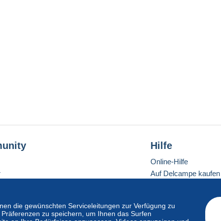
unity
Hilfe
Online-Hilfe
r
Auf Delcampe kaufen
Auf Delcampe verkau
Eine sichere Website
en die gewünschten Serviceleitungen zur Verfügung zu
hre Präferenzen zu speichern, um Ihnen das Surfen