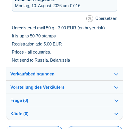
Montag, 10. August 2026 um 07:16
Übersetzen
Unregistered mail 50 g - 3.00 EUR (on buyer risk)
It is up to 50-70 stamps
Registration add 5.00 EUR
Prices - all countries.
Not send to Russia, Belarussia
Verkaufsbedingungen
Vorstellung des Verkäufers
Verkaufsbedingungen im Detail
Frage (0)
Versand
julius10
100%
(22945x)
Versand nach Zahlung innerhalb von 5 Tagen
Käufe (0)
Shop
Versandkosten:
Preis entsprechend der gewünschten Versandoption