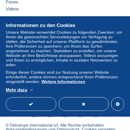
Forum
Kauf kann Konsequenzen für das Konto des
Videos
Käufers nach sich ziehen.
Sollten die Verkaufsbedingungen des Verkäufers
Hilfe
Informationen zu den Cookies
Klauseln enthalten, die sich auf die Zahlung
Online-Hilfe
beziehen, sind diese Klauseln als nichtig zu
Unsere Website verwendet Cookies zu folgenden Zwecken: um
Ihnen die gewünschten Serviceleitungen zur Verfügung zu
Auf Delcampe kaufen
betrachten. Es gelten ausschließlich die
stellen, die Sicherheit auf unserer Plattform zu gewährleisten,
Zahlungsbedingungen der Delcampe-Website, wie
Auf Delcampe verkaufen
Ihre Präferenzen zu speichern, um Ihnen das Surfen
sie in den
Nutzungsbedingungen
definiert sind.
angenehmer zu machen, Statistiken zu erstellen, um unsere
Eine sichere Website
Website an Ihre Bedürfnisse anzupassen, Videos anzuzeigen
Käufe müssen, nachdem der Verkäufer die
und Ihnen zu ermöglichen, Inhalte in sozialen Netzwerken zu
teilen.
Endabrechnung geschickt hat, innerhalb von
14
Tagen
bezahlt werden.
Einige dieser Cookies sind zur Nutzung unserer Website
erforderlich, andere können entsprechend Ihren Präferenzen
eingestellt werden.
Weitere Informationen
POSSIBILTE d'ENVOI GROUPE dans LE DELAI DE 15 jours
Mehr dazu
pour limiter les frais de PORT.
Deutsch
USD
Standardmodus
America
Envoi en suivi à partir de 10e d'achat (idem étranger,
sauf si demande contraire de la part de l'acheteur. A ce
moment là, si perte, cela restera à la charge de
l'acheteur)
© Delcampe International srl. Alle Rechte vorbehalten.
Nutzungsbedingungen
und
Datenschutz
.
Cookies verwalten