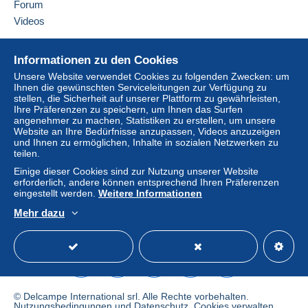
Forum
Kauf kann Konsequenzen für das Konto des
Videos
Käufers nach sich ziehen.
Sollten die Verkaufsbedingungen des Verkäufers
Hilfe
Informationen zu den Cookies
Klauseln enthalten, die sich auf die Zahlung
Online-Hilfe
beziehen, sind diese Klauseln als nichtig zu
Unsere Website verwendet Cookies zu folgenden Zwecken: um
Ihnen die gewünschten Serviceleitungen zur Verfügung zu
Auf Delcampe kaufen
betrachten. Es gelten ausschließlich die
stellen, die Sicherheit auf unserer Plattform zu gewährleisten,
Zahlungsbedingungen der Delcampe-Website, wie
Auf Delcampe verkaufen
Ihre Präferenzen zu speichern, um Ihnen das Surfen
sie in den
Nutzungsbedingungen
definiert sind.
angenehmer zu machen, Statistiken zu erstellen, um unsere
Eine sichere Website
Website an Ihre Bedürfnisse anzupassen, Videos anzuzeigen
Käufe müssen, nachdem der Verkäufer die
und Ihnen zu ermöglichen, Inhalte in sozialen Netzwerken zu
teilen.
Endabrechnung geschickt hat, innerhalb von
14
Tagen
bezahlt werden.
Einige dieser Cookies sind zur Nutzung unserer Website
erforderlich, andere können entsprechend Ihren Präferenzen
eingestellt werden.
Weitere Informationen
POSSIBILTE d'ENVOI GROUPE dans LE DELAI DE 15 jours
Mehr dazu
pour limiter les frais de PORT.
Deutsch
USD
Standardmodus
America
Envoi en suivi à partir de 10e d'achat (idem étranger,
sauf si demande contraire de la part de l'acheteur. A ce
moment là, si perte, cela restera à la charge de
l'acheteur)
© Delcampe International srl. Alle Rechte vorbehalten.
Nutzungsbedingungen
und
Datenschutz
.
Cookies verwalten