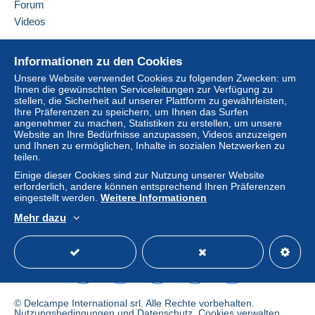
Forum
Kauf kann Konsequenzen für das Konto des
Videos
Käufers nach sich ziehen.
Sollten die Verkaufsbedingungen des Verkäufers
Hilfe
Informationen zu den Cookies
Klauseln enthalten, die sich auf die Zahlung
Online-Hilfe
beziehen, sind diese Klauseln als nichtig zu
Unsere Website verwendet Cookies zu folgenden Zwecken: um
Ihnen die gewünschten Serviceleitungen zur Verfügung zu
Auf Delcampe kaufen
betrachten. Es gelten ausschließlich die
stellen, die Sicherheit auf unserer Plattform zu gewährleisten,
Zahlungsbedingungen der Delcampe-Website, wie
Auf Delcampe verkaufen
Ihre Präferenzen zu speichern, um Ihnen das Surfen
sie in den
Nutzungsbedingungen
definiert sind.
angenehmer zu machen, Statistiken zu erstellen, um unsere
Eine sichere Website
Website an Ihre Bedürfnisse anzupassen, Videos anzuzeigen
Käufe müssen, nachdem der Verkäufer die
und Ihnen zu ermöglichen, Inhalte in sozialen Netzwerken zu
teilen.
Endabrechnung geschickt hat, innerhalb von
14
Tagen
bezahlt werden.
Einige dieser Cookies sind zur Nutzung unserer Website
erforderlich, andere können entsprechend Ihren Präferenzen
eingestellt werden.
Weitere Informationen
POSSIBILTE d'ENVOI GROUPE dans LE DELAI DE 15 jours
Mehr dazu
pour limiter les frais de PORT.
Deutsch
USD
Standardmodus
America
Envoi en suivi à partir de 10e d'achat (idem étranger,
sauf si demande contraire de la part de l'acheteur. A ce
moment là, si perte, cela restera à la charge de
l'acheteur)
© Delcampe International srl. Alle Rechte vorbehalten.
Nutzungsbedingungen
und
Datenschutz
.
Cookies verwalten