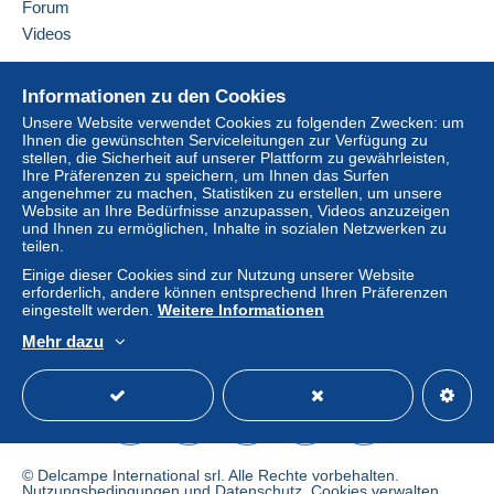
Forum
Kauf kann Konsequenzen für das Konto des
Videos
Käufers nach sich ziehen.
Sollten die Verkaufsbedingungen des Verkäufers
Hilfe
Informationen zu den Cookies
Klauseln enthalten, die sich auf die Zahlung
Online-Hilfe
beziehen, sind diese Klauseln als nichtig zu
Unsere Website verwendet Cookies zu folgenden Zwecken: um
Ihnen die gewünschten Serviceleitungen zur Verfügung zu
Auf Delcampe kaufen
betrachten. Es gelten ausschließlich die
stellen, die Sicherheit auf unserer Plattform zu gewährleisten,
Zahlungsbedingungen der Delcampe-Website, wie
Auf Delcampe verkaufen
Ihre Präferenzen zu speichern, um Ihnen das Surfen
sie in den
Nutzungsbedingungen
definiert sind.
angenehmer zu machen, Statistiken zu erstellen, um unsere
Eine sichere Website
Website an Ihre Bedürfnisse anzupassen, Videos anzuzeigen
Käufe müssen, nachdem der Verkäufer die
und Ihnen zu ermöglichen, Inhalte in sozialen Netzwerken zu
teilen.
Endabrechnung geschickt hat, innerhalb von
14
Tagen
bezahlt werden.
Einige dieser Cookies sind zur Nutzung unserer Website
erforderlich, andere können entsprechend Ihren Präferenzen
eingestellt werden.
Weitere Informationen
POSSIBILTE d'ENVOI GROUPE dans LE DELAI DE 15 jours
Mehr dazu
pour limiter les frais de PORT.
Deutsch
USD
Standardmodus
America
Envoi en suivi à partir de 10e d'achat (idem étranger,
sauf si demande contraire de la part de l'acheteur. A ce
moment là, si perte, cela restera à la charge de
l'acheteur)
© Delcampe International srl. Alle Rechte vorbehalten.
Nutzungsbedingungen
und
Datenschutz
.
Cookies verwalten