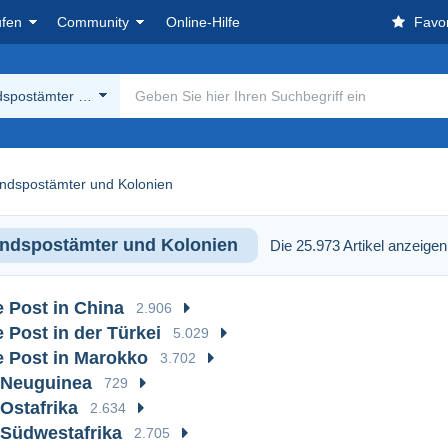
ufen
Community
Online-Hilfe
Favor
dspostämter und Kolonien
ndspostämter und Kolonien
ndspostämter und Kolonien
Die 25.973 Artikel anzeigen
 Post in China
2.906
 Post in der Türkei
5.029
 Post in Marokko
3.702
-Neuguinea
729
Ostafrika
2.634
Südwestafrika
2.705