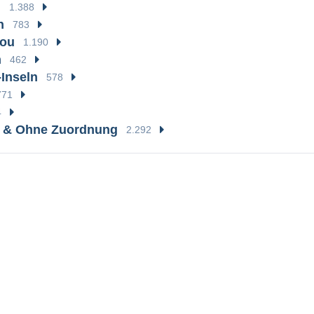
n
1.388
n
783
hou
1.190
n
462
-Inseln
578
771
4
e & Ohne Zuordnung
2.292