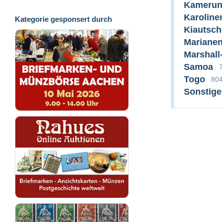
Kameru
Karoline
Kategorie gesponsert durch
Kiautsc
Mariane
Marshall
Samoa
Togo
80
Sonstig