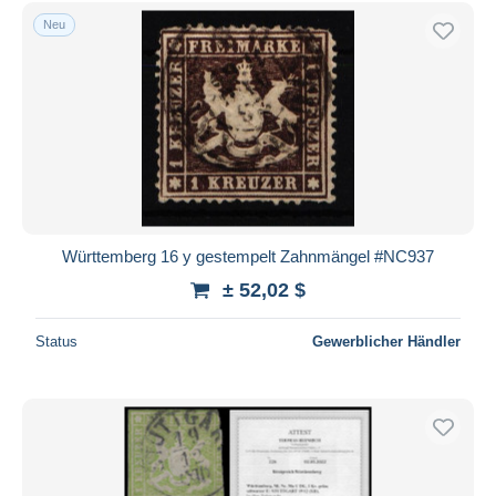
Kostenloser Versand
Neu
Zahlungsmethoden
PayPal
Banküberweisung
Visa
Mastercard
Bancontact
iDeal
Württemberg 16 y gestempelt Zahnmängel #NC937
Maestro
± 52,02 $
Gesamte Auswahl aufheben
Status
Gewerblicher Händler
Wohnsitz des Verkäufers
Weltweit