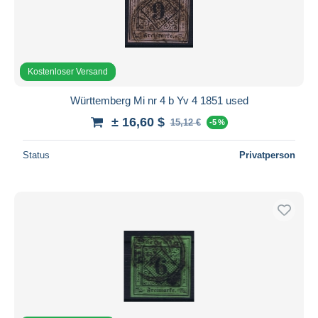
Kostenloser Versand
Württemberg Mi nr 4 b Yv 4 1851 used
± 16,60 $
15,12 €
-5 %
Status
Privatperson