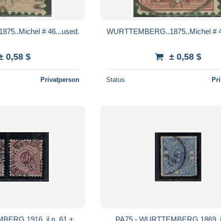
..Michel # 46...used.
WURTTEMBERG..1875..Michel # 46
± 0,58 $
± 0,58 $
Privatperson
Status
Pr
1916, il n. 61 +
PA75 - WURTTEMBERG 1869, il n. 39