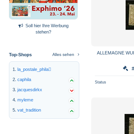
Soll hier Ihre Werbung
stehen?
ALLEMAGNE WUR
Top-Shops
Alles sehen
la_postale_phila
caphila
Status
jacquesdirkx
myleme
vat_tradition