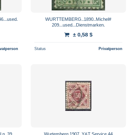
...used.
WURTTEMBERG..1890..Michel#
209...used...Dienstmarken.
± 0,58 $
ivatperson
Status
Privatperson
Wurtemberg 1907, Y&T Service 44