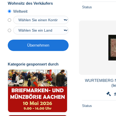
Wohnsitz des Verkäufers
Status
Weltweit
Übernehmen
Kategorie gesponsert durch
WURTEMBERG Nº 1
(li
Status