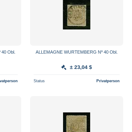
0 Obl.
ALLEMAGNE WURTEMBERG Nº 40 Obl.
± 23,04 $
ivatperson
Status
Privatperson