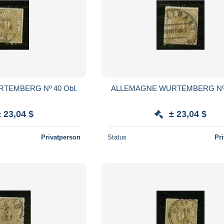
TEMBERG Nº 40 Obl.
ALLEMAGNE WURTEMBERG Nº 4
± 23,04 $
± 23,04 $
Privatperson
Status
Pr