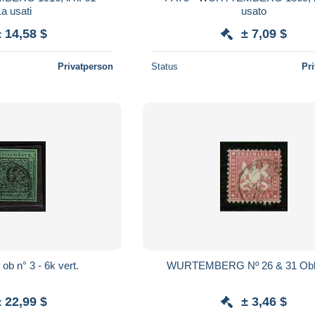
a usati
usato
± 14,58 $
± 7,09 $
Privatperson
Status
Pr
b n° 3 - 6k vert.
WURTEMBERG Nº 26 & 31 Obl.
± 22,99 $
± 3,46 $