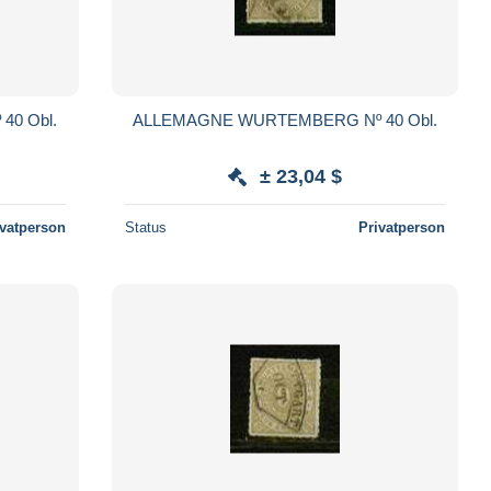
0 Obl.
ALLEMAGNE WURTEMBERG Nº 40 Obl.
± 23,04 $
ivatperson
Status
Privatperson