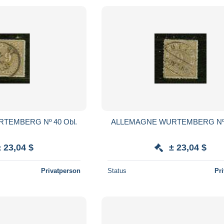
TEMBERG Nº 40 Obl.
ALLEMAGNE WURTEMBERG Nº 4
± 23,04 $
± 23,04 $
Privatperson
Status
Pr