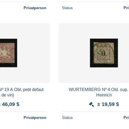
Privatperson
Status
Pr
9 A Obl. petit defaut
WURTEMBERG Nº 4 Obl. sup. 
e de vin)
Heinrich
± 46,09 $
± 19,59 $
Privatperson
Status
Pr