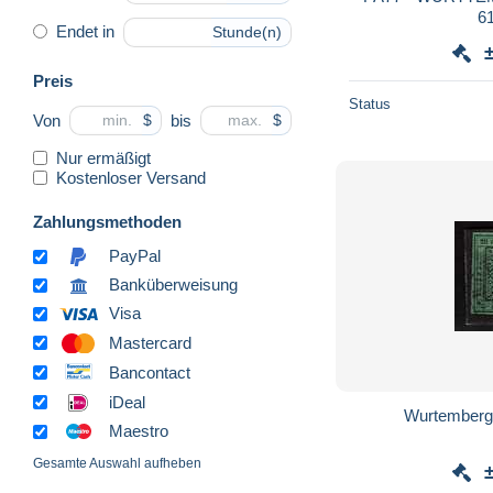
61
Endet in
Stunde(n)
Preis
Status
Von
bis
$
$
Nur ermäßigt
Kostenloser Versand
Zahlungsmethoden
PayPal
Banküberweisung
Visa
Mastercard
Bancontact
iDeal
Wurtemberg o
Maestro
Gesamte Auswahl aufheben