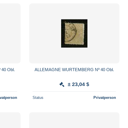
0 Obl.
ALLEMAGNE WURTEMBERG Nº 40 Obl.
± 23,04 $
ivatperson
Status
Privatperson