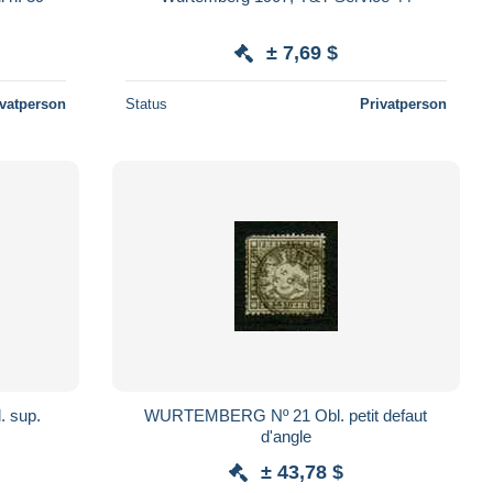
± 7,69 $
ivatperson
Status
Privatperson
 sup.
WURTEMBERG Nº 21 Obl. petit defaut
d'angle
± 43,78 $