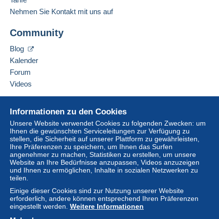
Portugiesisch
Der Käufer nutzt die von Delcampe auf der Seite
Nehmen Sie Kontakt mit uns auf
(in Euros or US Dollars) send the payme
"
Meine Käufe: Zu zahlen
" zur Verfügung stehenden
========================================
Zahlungsmethoden.
Community
Diesen Verkäufer zu den Favoriten hinzufügen
Verkäufer kontaktieren
Eine Zahlung, die nicht über
das in die Website
Blog
Diesen Verkäufer zu meiner schwarzen Liste
integrierte Zahlungssystem erfolgt
wird dem
hinzufügen
Kalender
Käufer vom Verkäufer erstattet. Ein nicht bezahlter
Forum
Kauf kann Konsequenzen für das Konto des
Videos
Käufers nach sich ziehen.
Sollten die Verkaufsbedingungen des Verkäufers
Hilfe
Informationen zu den Cookies
Klauseln enthalten, die sich auf die Zahlung
Online-Hilfe
beziehen, sind diese Klauseln als nichtig zu
Unsere Website verwendet Cookies zu folgenden Zwecken: um
Ihnen die gewünschten Serviceleitungen zur Verfügung zu
Auf Delcampe kaufen
betrachten. Es gelten ausschließlich die
stellen, die Sicherheit auf unserer Plattform zu gewährleisten,
Zahlungsbedingungen der Delcampe-Website, wie
Auf Delcampe verkaufen
Ihre Präferenzen zu speichern, um Ihnen das Surfen
sie in den
Nutzungsbedingungen
definiert sind.
angenehmer zu machen, Statistiken zu erstellen, um unsere
Eine sichere Website
Website an Ihre Bedürfnisse anzupassen, Videos anzuzeigen
Käufe müssen, nachdem der Verkäufer die
und Ihnen zu ermöglichen, Inhalte in sozialen Netzwerken zu
teilen.
Endabrechnung geschickt hat, innerhalb von
14
Tagen
bezahlt werden.
Einige dieser Cookies sind zur Nutzung unserer Website
erforderlich, andere können entsprechend Ihren Präferenzen
Garantie:
eingestellt werden.
Weitere Informationen
Widerrufsrecht
|
Rücksendekosten gehen zu