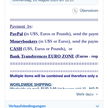
Übersetzen
--------------------------------------------------------------
Payment by
:
PayPal
(
in U$S, Euros or Pounds), send the payment t
Moneybookers
(in U$S or Euros), send the payment t
CASH
(U$S, Euros or Pounds), or
Bank Transferences EURO ZONE
(Euros
-
request
b
=====================================
========================================
M
ultiple items will be combined and therefore only one po
WORLDWIDE SHIPPING
:
Worlwide air mail EUR 2.00 (at buyers risk !!! - NO RE
and INSURED EUR 4.50
Mehr dazu
for as many lots as can be put into a 20 gram Letter
Verkaufsbedingungen
*****************-----