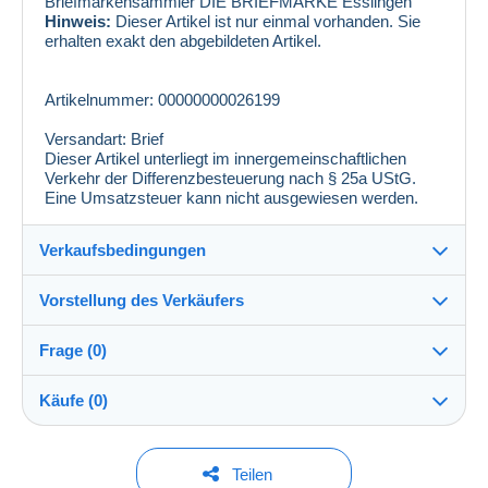
Briefmarkensammler DIE BRIEFMARKE Esslingen
Hinweis:
Dieser Artikel ist nur einmal vorhanden. Sie
erhalten exakt den abgebildeten Artikel.
Artikelnummer: 00000000026199
Versandart: Brief
Dieser Artikel unterliegt im innergemeinschaftlichen
Verkehr der Differenzbesteuerung nach § 25a UStG.
Eine Umsatzsteuer kann nicht ausgewiesen werden.
Verkaufsbedingungen
Vorstellung des Verkäufers
Verkaufsbedingungen im Detail
Frage (0)
Versand
philmaster
100%
(13276x)
Versand nach Zahlung innerhalb von 14 Tagen
Käufe (0)
PRO
Shop
Direkte Übergabe:
Ja
Um eine Frage stellen zu können, müssen Sie
Letzte Aktualisierung: 10:36:23
Teilen