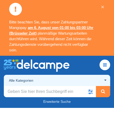
×
Bitte beachten Sie, dass unser Zahlungspartner
Mangopay
am 6. August von 01:00 bis 03:00 Uhr
(Brüsseler Zeit)
planmäßige Wartungsarbeiten
durchführen wird. Während dieser Zeit können die
Zahlungsdienste vorübergehend nicht verfügbar
sein.
Alle Kategorien
Erweiterte Suche