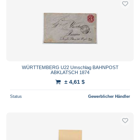
Kostenloser Versand
Zahlungsmethoden
PayPal
Banküberweisung
Visa
Mastercard
Bancontact
WÜRTTEMBERG U22 Umschlag BAHNPOST
iDeal
ABKLATSCH 1874
Maestro
± 4,61 $
Gesamte Auswahl aufheben
Status
Gewerblicher Händler
Wohnsitz des Verkäufers
Weltweit