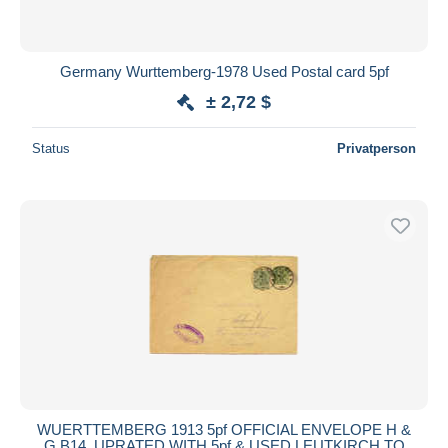
Germany Wurttemberg-1978 Used Postal card 5pf
± 2,72 $
Status
Privatperson
WUERTTEMBERG 1913 5pf OFFICIAL ENVELOPE H &
G B14, UPRATED WITH 5pf & USED LEUTKIRCH TO