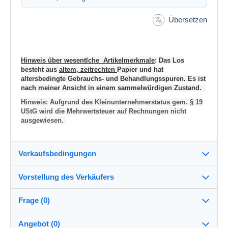
Übersetzen
Hinweis über wesentlche Artikelmerkmale
: Das Los
besteht aus
altem, zeitrechten
Papier und hat
altersbedingte Gebrauchs- und Behandlungsspuren. Es ist
nach meiner Ansicht in einem sammelwürdigen Zustand.
Hinweis: Aufgrund des Kleinunternehmerstatus gem. § 19
UStG wird die Mehrwertsteuer auf Rechnungen nicht
ausgewiesen.
Verkaufsbedingungen
Vorstellung des Verkäufers
Versand nach:
Die Liste der Länder einsehen
Frage (0)
sammler1027
100%
(18949x)
Versand:
Angebot (0)
Vorkasse
PRO