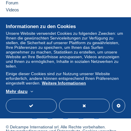
Forum
Kauf kann Konsequenzen für das Konto des
Diesen Verkäufer zu den Favoriten hinzufügen
Videos
Käufers nach sich ziehen.
Verkäufer kontaktieren
Diesen Verkäufer zu meiner schwarzen Liste
Sollten die Verkaufsbedingungen des Verkäufers
Hilfe
hinzufügen
Informationen zu den Cookies
Klauseln enthalten, die sich auf die Zahlung
Online-Hilfe
beziehen, sind diese Klauseln als nichtig zu
Unsere Website verwendet Cookies zu folgenden Zwecken: um
Ihnen die gewünschten Serviceleitungen zur Verfügung zu
Auf Delcampe kaufen
betrachten. Es gelten ausschließlich die
stellen, die Sicherheit auf unserer Plattform zu gewährleisten,
Zahlungsbedingungen der Delcampe-Website, wie
Auf Delcampe verkaufen
Ihre Präferenzen zu speichern, um Ihnen das Surfen
sie in den
Nutzungsbedingungen
definiert sind.
angenehmer zu machen, Statistiken zu erstellen, um unsere
Eine sichere Website
Website an Ihre Bedürfnisse anzupassen, Videos anzuzeigen
Käufe müssen, nachdem der Verkäufer die
und Ihnen zu ermöglichen, Inhalte in sozialen Netzwerken zu
teilen.
Endabrechnung geschickt hat, innerhalb von
14
Tagen
bezahlt werden.
Einige dieser Cookies sind zur Nutzung unserer Website
erforderlich, andere können entsprechend Ihren Präferenzen
Garantie:
eingestellt werden.
Weitere Informationen
Widerrufsrecht
|
Rücksendekosten gehen zu
Mehr dazu
Lasten des Käufers.
Deutsch
USD
Standardmodus
America
Alle Angaben zu Fristen bezüglich der
Rücksendung von Artikeln und der Rückerstattung
des Kaufbetrags finden Sie in der
Delcampe-
Charta
.
© Delcampe International srl. Alle Rechte vorbehalten.