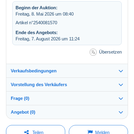
Beginn der Auktion:
Freitag, 8. Mai 2026 um 08:40
Artikel n°2540081570
Ende des Angebots:
Freitag, 7. August 2026 um 11:24
Übersetzen
Verkaufsbedingungen
Vorstellung des Verkäufers
Versand nach:
Die Liste der Länder einsehen
Frage (0)
krk966
100%
(11328x)
Versand:
Angebot (0)
Vorkasse
Shop
Kosten:
Der Verkauf wird um eine Minute verlängert, wenn
Zu Lasten des Käufers
Um eine Frage stellen zu können, müssen Sie
weniger als eine Minute vor Ablauf der Frist ein
Teilen
Melden