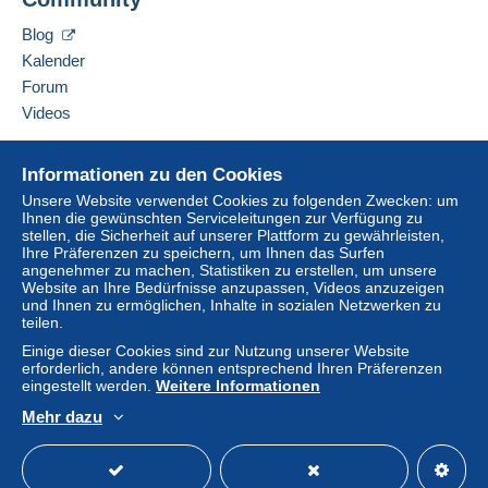
Diesen Verkäufer zu den Favoriten hinzufügen
Der Käufer nutzt die von Delcampe auf der Seite
Verkäufer kontaktieren
"
Meine Käufe: Zu zahlen
" zur Verfügung stehenden
Blog
Diesen Verkäufer zu meiner schwarzen Liste
Zahlungsmethoden.
Kalender
hinzufügen
Forum
Eine Zahlung, die nicht über
das in die Website
integrierte Zahlungssystem erfolgt
wird dem
Videos
Käufer vom Verkäufer erstattet. Ein nicht bezahlter
Kauf kann Konsequenzen für das Konto des
Hilfe
Informationen zu den Cookies
Käufers nach sich ziehen.
Online-Hilfe
Unsere Website verwendet Cookies zu folgenden Zwecken: um
Sollten die Verkaufsbedingungen des Verkäufers
Ihnen die gewünschten Serviceleitungen zur Verfügung zu
Auf Delcampe kaufen
stellen, die Sicherheit auf unserer Plattform zu gewährleisten,
Klauseln enthalten, die sich auf die Zahlung
Auf Delcampe verkaufen
Ihre Präferenzen zu speichern, um Ihnen das Surfen
beziehen, sind diese Klauseln als nichtig zu
angenehmer zu machen, Statistiken zu erstellen, um unsere
Eine sichere Website
betrachten. Es gelten ausschließlich die
Website an Ihre Bedürfnisse anzupassen, Videos anzuzeigen
Zahlungsbedingungen der Delcampe-Website, wie
und Ihnen zu ermöglichen, Inhalte in sozialen Netzwerken zu
teilen.
sie in den
Nutzungsbedingungen
definiert sind.
Einige dieser Cookies sind zur Nutzung unserer Website
Käufe müssen, nachdem der Verkäufer die
erforderlich, andere können entsprechend Ihren Präferenzen
Endabrechnung geschickt hat, innerhalb von
14
eingestellt werden.
Weitere Informationen
Tagen
bezahlt werden.
Mehr dazu
Deutsch
USD
Standardmodus
America
Garantie:
Widerrufsrecht
|
Rücksendekosten gehen zu