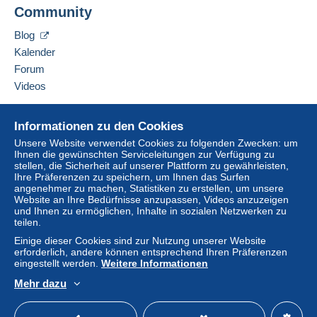
Überweisung auf Ihr Guthaben erfolgt, wird vom
Community
Verkäufer kontaktieren
Verkäufer an den Käufer zurückerstattet. Nicht
Diesen Verkäufer zu meiner schwarzen Liste
bezahlte Käufe können Konsequenzen für das
Blog
hinzufügen
Konto des Käufers nach sich ziehen.
Kalender
Sollten die Verkaufsbedingungen des Verkäufers
Forum
Klauseln enthalten, die sich auf die Zahlung
Videos
beziehen, sind diese Klauseln als nichtig zu
betrachten. Es gelten ausschließlich die
Hilfe
Informationen zu den Cookies
Zahlungsbedingungen der Delcampe-Website, wie
Online-Hilfe
sie in den
Nutzungsbedingungen
definiert sind.
Unsere Website verwendet Cookies zu folgenden Zwecken: um
Ihnen die gewünschten Serviceleitungen zur Verfügung zu
Auf Delcampe kaufen
Käufe müssen, nachdem der Verkäufer die
stellen, die Sicherheit auf unserer Plattform zu gewährleisten,
Auf Delcampe verkaufen
Ihre Präferenzen zu speichern, um Ihnen das Surfen
Endabrechnung geschickt hat, innerhalb von
14
angenehmer zu machen, Statistiken zu erstellen, um unsere
Eine sichere Website
Tagen
bezahlt werden.
Website an Ihre Bedürfnisse anzupassen, Videos anzuzeigen
und Ihnen zu ermöglichen, Inhalte in sozialen Netzwerken zu
Garantie:
teilen.
Widerrufsrecht
|
Rücksendekosten gehen zu
Einige dieser Cookies sind zur Nutzung unserer Website
Lasten des Käufers.
erforderlich, andere können entsprechend Ihren Präferenzen
Alle Angaben zu Fristen bezüglich der
eingestellt werden.
Weitere Informationen
Rücksendung von Artikeln und der Rückerstattung
Mehr dazu
des Kaufbetrags finden Sie in der
Delcampe-
Deutsch
USD
Standardmodus
America
Charta
.