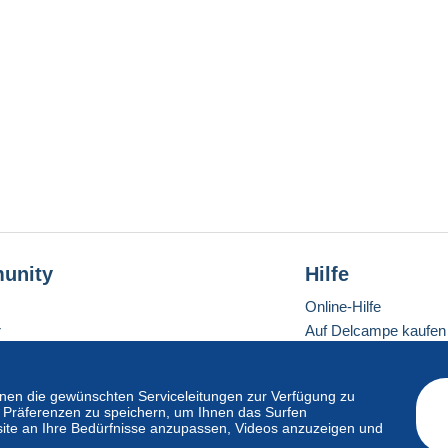
unity
Hilfe
Online-Hilfe
r
Auf Delcampe kaufen
Auf Delcampe verkau
Eine sichere Website
en die gewünschten Serviceleitungen zur Verfügung zu
hre Präferenzen zu speichern, um Ihnen das Surfen
ite an Ihre Bedürfnisse anzupassen, Videos anzuzeigen und