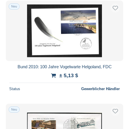
Kostenloser Versand
Neu
Zahlungsmethoden
PayPal
Banküberweisung
Visa
Mastercard
Bancontact
iDeal
Bund 2010: 100 Jahre Vogelwarte Helgoland, FDC
Maestro
± 5,13 $
Gesamte Auswahl aufheben
Status
Gewerblicher Händler
Wohnsitz des Verkäufers
Weltweit
Neu