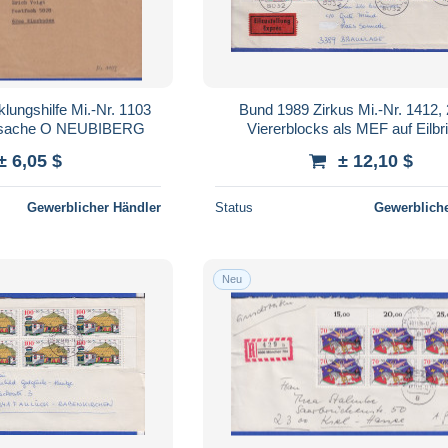
lungshilfe Mi.-Nr. 1103
Bund 1989 Zirkus Mi.-Nr. 1412,
cksache O NEUBIBERG
Viererblocks als MEF auf Eilbr
LOCHHAM
± 6,05 $
± 12,10 $
Gewerblicher Händler
Status
Gewerbliche
Neu