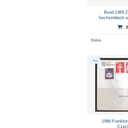
Bund 1989 Zi
Sechserblock al
LO
Status
Neu
1986 Frankfur
Czec