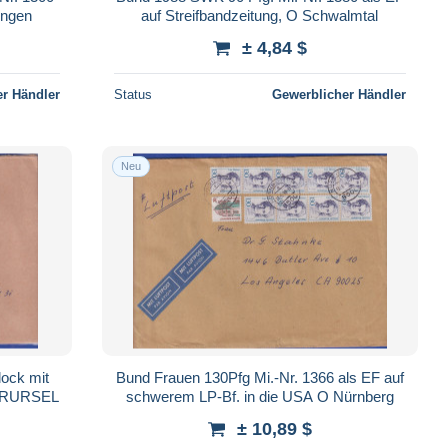
ingen
auf Streifbandzeitung, O Schwalmtal
± 4,84 $
r Händler
Status
Gewerblicher Händler
Neu
Bund Frauen 130Pfg Mi.-Nr. 1366 als EF auf
BERURSEL
schwerem LP-Bf. in die USA O Nürnberg
± 10,89 $