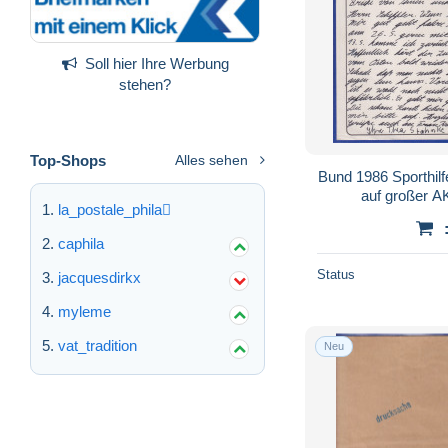
Soll hier Ihre Werbung
stehen?
Top-Shops
Alles sehen
Bund 1986 Sporthilfe
auf großer 
la_postale_phila
caphila
Status
jacquesdirkx
myleme
vat_tradition
Neu