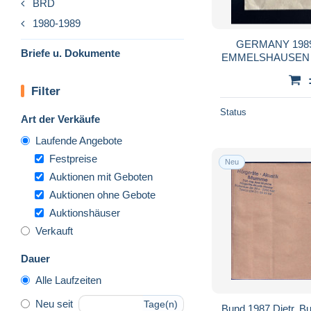
BRD
1980-1989
GERMANY 198
Briefe u. Dokumente
EMMELSHAUSEN T
DUITSLAN
WERTBRIEF
Filter
Status
Art der Verkäufe
Laufende Angebote
Festpreise
Neu
Auktionen mit Geboten
Auktionen ohne Gebote
Auktionshäuser
Verkauft
Dauer
Alle Laufzeiten
Neu seit
Tage(n)
Bund 1987 Dietr. Bu