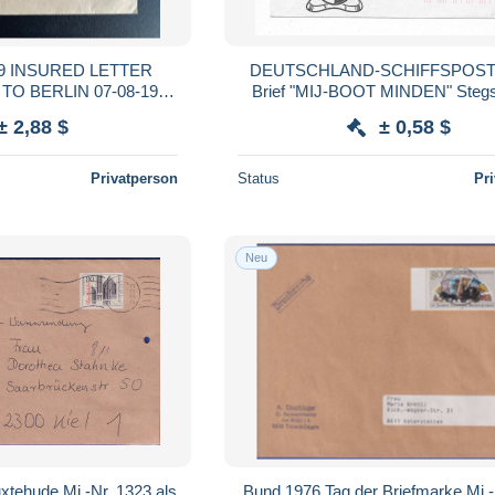
9 INSURED LETTER
DEUTSCHLAND-SCHIFFSPOST /
O BERLIN 07-08-1989
Brief "MIJ-BOOT MINDEN" Steg
D DEUTSCHLAND
"WILHELMSHAVEN" (1475
± 2,88 $
± 0,58 $
 EINSCHREIBEN
Privatperson
Status
Pr
Neu
xtehude Mi.-Nr. 1323 als
Bund 1976 Tag der Briefmarke Mi.-