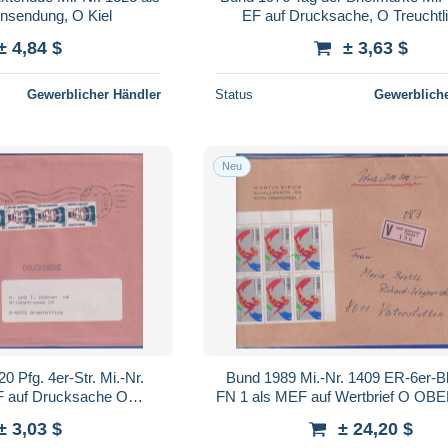
nsendung, O Kiel
EF auf Drucksache, O Treuchtl
± 4,84 $
± 3,63 $
Gewerblicher Händler
Status
Gewerbliche
Neu
 Pfg. 4er-Str. Mi.-Nr.
Bund 1989 Mi.-Nr. 1409 ER-6er-Block mit
F auf Drucksache O
FN 1 als MEF auf Wertbrief O O
sseldorf
± 3,03 $
± 24,20 $