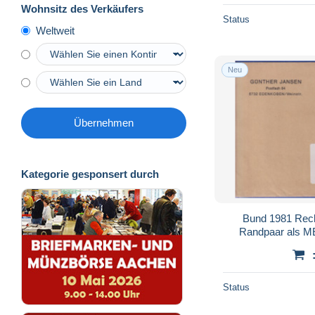
Wohnsitz des Verkäufers
Status
Weltweit
Neu
Übernehmen
Kategorie gesponsert durch
Bund 1981 Rech
Randpaar als M
EDE
Status