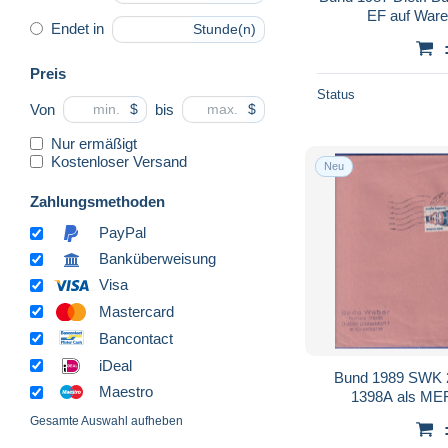
EF auf Ware
Endet in
Stunde(n)
Preis
Status
Von
bis
$
$
Nur ermäßigt
Kostenloser Versand
Neu
Zahlungsmethoden
PayPal
Banküberweisung
Visa
Mastercard
Bancontact
iDeal
Bund 1989 SWK 20
Maestro
1398A als ME
Dü
Gesamte Auswahl aufheben