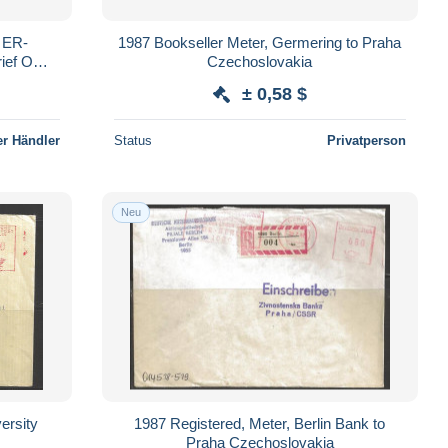
2 ER-
1987 Bookseller Meter, Germering to Praha
ief O
Czechoslovakia
± 0,58 $
r Händler
Status
Privatperson
Neu
versity
1987 Registered, Meter, Berlin Bank to
Praha Czechoslovakia