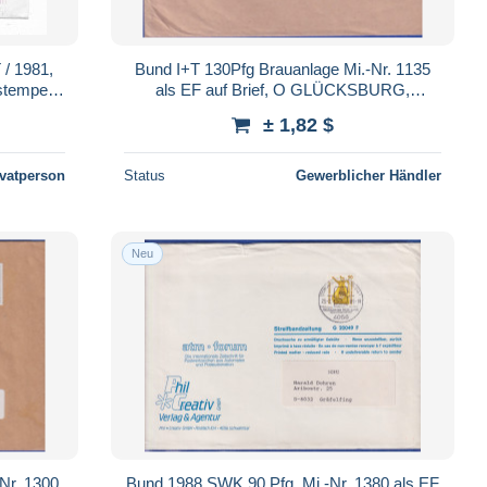
 1981,
Bund I+T 130Pfg Brauanlage Mi.-Nr. 1135
stempel
als EF auf Brief, O GLÜCKSBURG,
)
OSTSEE
± 1,82 $
ivatperson
Status
Gewerblicher Händler
Neu
Nr. 1300
Bund 1988 SWK 90 Pfg. Mi.-Nr. 1380 als EF