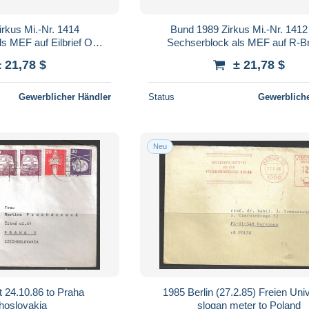
rkus Mi.-Nr. 1414
Bund 1989 Zirkus Mi.-Nr. 141
s MEF auf Eilbrief O
Sechserblock als MEF auf R-Br
CHHAM
MÜNCHEN
± 21,78 $
± 21,78 $
Gewerblicher Händler
Status
Gewerbliche
Neu
t 24.10.86 to Praha
1985 Berlin (27.2.85) Freien Uni
hoslovakia
slogan meter to Poland