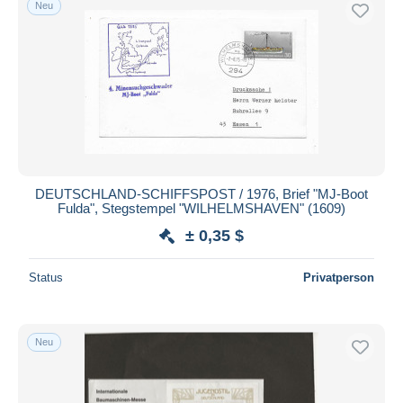
Neu
Kostenloser Versand
Zahlungsmethoden
PayPal
Banküberweisung
Visa
Mastercard
Bancontact
DEUTSCHLAND-SCHIFFSPOST / 1976, Brief "MJ-Boot
iDeal
Fulda", Stegstempel "WILHELMSHAVEN" (1609)
Maestro
± 0,35 $
Gesamte Auswahl aufheben
Status
Privatperson
Wohnsitz des Verkäufers
Weltweit
Neu