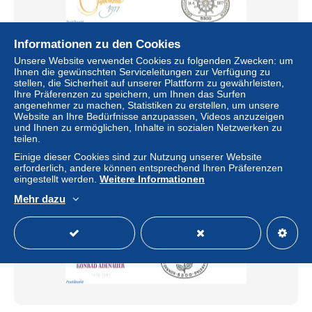
Informationen zu den Cookies
Germany, Federal Republic 1977 Youth, ships 4v, First
Unsere Website verwendet Cookies zu folgenden Zwecken: um
Day Cover, Transport - Ships and boats
Ihnen die gewünschten Serviceleitungen zur Verfügung zu
stellen, die Sicherheit auf unserer Plattform zu gewährleisten,
± 3,47 $
Ihre Präferenzen zu speichern, um Ihnen das Surfen
angenehmer zu machen, Statistiken zu erstellen, um unsere
Website an Ihre Bedürfnisse anzupassen, Videos anzuzeigen
Status
Gewerblicher Händler
und Ihnen zu ermöglichen, Inhalte in sozialen Netzwerken zu
teilen.
Einige dieser Cookies sind zur Nutzung unserer Website
erforderlich, andere können entsprechend Ihren Präferenzen
Neu
eingestellt werden.
Weitere Informationen
Mehr dazu