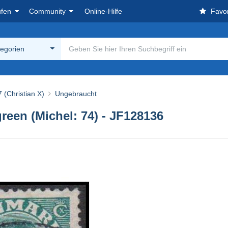
ufen
Community
Online-Hilfe
Favor
tegorien
 (Christian X)
Ungebraucht
green (Michel: 74) - JF128136