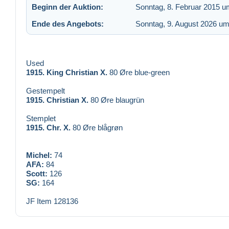
Beginn der Auktion:
Sonntag, 8. Februar 2015 u
Ende des Angebots:
Sonntag, 9. August 2026 um
Used
1915. King Christian X.
80 Øre blue-green
Gestempelt
1915. Christian X.
80 Øre blaugrün
Stemplet
1915. Chr. X.
80 Øre blågrøn
Michel:
74
AFA:
84
Scott:
126
SG:
164
JF Item 128136