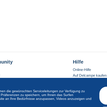
unity
Hilfe
Online-Hilfe
r
Auf Delcampe kaufen
Auf Delcampe verkau
Eine sichere Website
en die gewünschten Serviceleitungen zur Verfügung zu
hre Präferenzen zu speichern, um Ihnen das Surfen
ite an Ihre Bedürfnisse anzupassen, Videos anzuzeigen und
ndardmodus