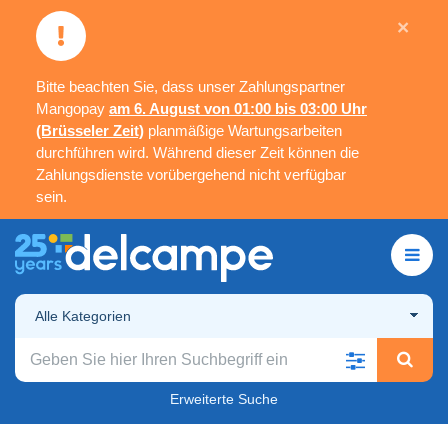
×
Bitte beachten Sie, dass unser Zahlungspartner
Mangopay
am 6. August von 01:00 bis 03:00 Uhr
(Brüsseler Zeit)
planmäßige Wartungsarbeiten
durchführen wird. Während dieser Zeit können die
Zahlungsdienste vorübergehend nicht verfügbar
sein.
Alle Kategorien
Erweiterte Suche