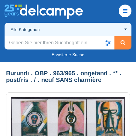
Alle Kategorien
Erweiterte Suche
Burundi . OBP . 963/965 . ongetand . ** .
postfris . / . neuf SANS charnière