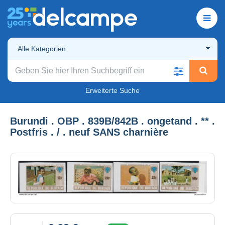
Alle Kategorien
Erweiterte Suche
Burundi . OBP . 839B/842B . ongetand . ** .
Postfris . / . neuf SANS charnière