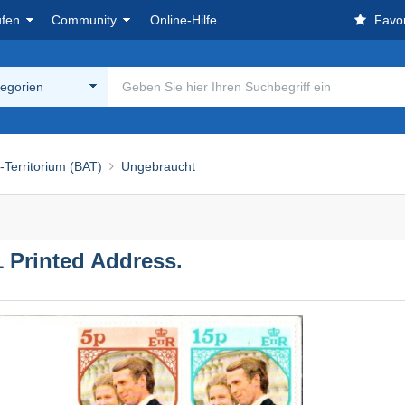
ufen
Community
Online-Hilfe
Favor
tegorien
s-Territorium (BAT)
Ungebraucht
61 Printed Address.