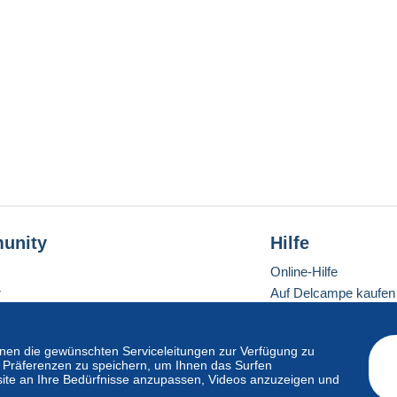
unity
Hilfe
Online-Hilfe
r
Auf Delcampe kaufen
Auf Delcampe verkau
Eine sichere Website
en die gewünschten Serviceleitungen zur Verfügung zu
hre Präferenzen zu speichern, um Ihnen das Surfen
ite an Ihre Bedürfnisse anzupassen, Videos anzuzeigen und