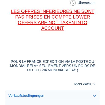
Übersetzen
LES OFFRES INFERIEURES NE SONT
PAS PRISES EN COMPTE LOWER
OFFERS ARE NOT TAKEN INTO
ACCOUNT
POUR LA FRANCE EXPEDITION VIA LA POSTE OU
MONDIAL RELAY SEULEMENT VERS UN POIDS DE
DEPOT (VIA MONDIAL RELAY )
en fonction des possibilites choix du transporteur le
Mehr dazu
moins chère poste, mondial relay , dhl, fedex
Verkaufsbedingungen
J'INSISTE POUR LA LITTÉRATURE OU LES LOTS
QUE JE METS EN VENTE SUR CE SITE ; LES