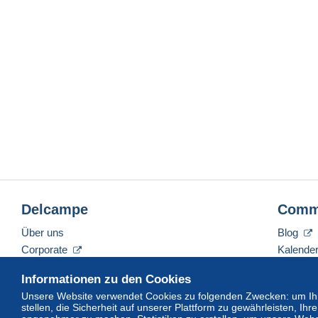
Delcampe
Comm
Über uns
Blog
Corporate
Kalende
Tarife
Forum
Informationen zu den Cookies
Nehmen Sie Kontakt mit uns auf
Videos
Unsere Website verwendet Cookies zu folgenden Zwecken: um Ihn
stellen, die Sicherheit auf unserer Plattform zu gewährleisten, I