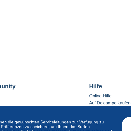
unity
Hilfe
Online-Hilfe
r
Auf Delcampe kaufen
Auf Delcampe verkau
Eine sichere Website
en die gewünschten Serviceleitungen zur Verfügung zu
hre Präferenzen zu speichern, um Ihnen das Surfen