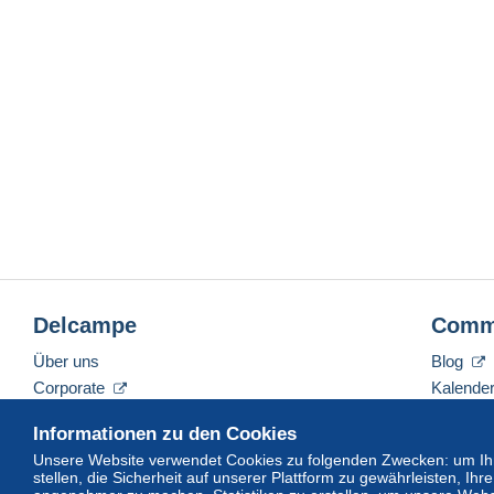
Delcampe
Comm
Über uns
Blog
Corporate
Kalende
Tarife
Forum
Informationen zu den Cookies
Nehmen Sie Kontakt mit uns auf
Videos
Unsere Website verwendet Cookies zu folgenden Zwecken: um Ihn
stellen, die Sicherheit auf unserer Plattform zu gewährleisten, I