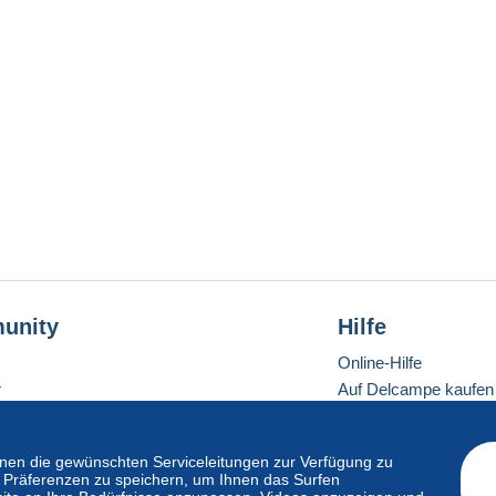
unity
Hilfe
Online-Hilfe
r
Auf Delcampe kaufen
Auf Delcampe verkau
Eine sichere Website
en die gewünschten Serviceleitungen zur Verfügung zu
hre Präferenzen zu speichern, um Ihnen das Surfen