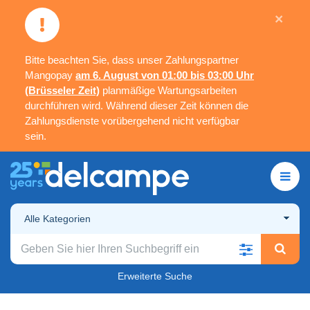
×
Bitte beachten Sie, dass unser Zahlungspartner
Mangopay
am 6. August von 01:00 bis 03:00 Uhr
(Brüsseler Zeit)
planmäßige Wartungsarbeiten
durchführen wird. Während dieser Zeit können die
Zahlungsdienste vorübergehend nicht verfügbar
sein.
Alle Kategorien
Erweiterte Suche