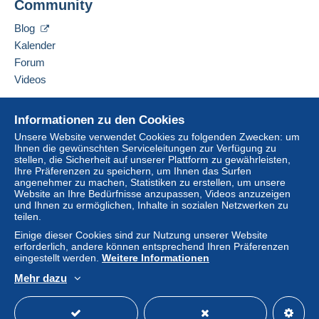
ab einem Kauf in Höhe von 100,00 €.
Community
12042 SE Sunnyside Rd. Unit #2022
Clackamas
,
Oregon
87015
Blog
Vereinigte Staaten
Lieferzone 1
Kalender
Forum
Diesen Verkäufer zu den Favoriten hinzufügen
Lieferzone 2
Videos
Verkäufer kontaktieren
Um auf die Lieferinformationen
Diesen Verkäufer zu meiner schwarzen Liste
Hilfe
zugreifen zu können, müssen Sie
hinzufügen
Diese Zone enthält
ein Land
.
Informationen zu den Cookies
Mitglied sein und sich einloggen.
Online-Hilfe
Unsere Website verwendet Cookies zu folgenden Zwecken: um
Versandoption
Ihnen die gewünschten Serviceleitungen zur Verfügung zu
Auf Delcampe kaufen
Einlogg
Anmeld
stellen, die Sicherheit auf unserer Plattform zu gewährleisten,
en
en
Auf Delcampe verkaufen
Zahlung per:
Ihre Präferenzen zu speichern, um Ihnen das Surfen
angenehmer zu machen, Statistiken zu erstellen, um unsere
Eine sichere Website
Website an Ihre Bedürfnisse anzupassen, Videos anzuzeigen
Brief (Standardformat/Kleinbrief)
und Ihnen zu ermöglichen, Inhalte in sozialen Netzwerken zu
teilen.
0,90 €
Einige dieser Cookies sind zur Nutzung unserer Website
erforderlich, andere können entsprechend Ihren Präferenzen
eingestellt werden.
Weitere Informationen
Zahlungsbedingungen:
Mehr dazu
Alle Zahlungen werden über die Delcampe- Website
Deutsch
USD
Standardmodus
America
abgewickelt. Je nach den vom Verkäufer angebotenen
Zahlungsoptionen können Sie
PayPal
verwenden, eine