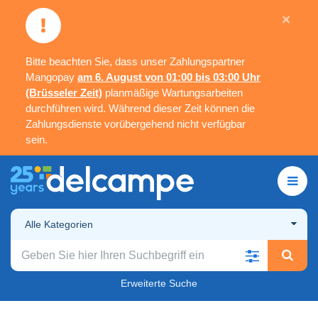
×
Bitte beachten Sie, dass unser Zahlungspartner
Mangopay
am 6. August von 01:00 bis 03:00 Uhr
(Brüsseler Zeit)
planmäßige Wartungsarbeiten
durchführen wird. Während dieser Zeit können die
Zahlungsdienste vorübergehend nicht verfügbar
sein.
Alle Kategorien
Erweiterte Suche