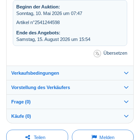
Beginn der Auktion:
Sonntag, 10. Mai 2026 um 07:47
Artikel n°2541244598
Ende des Angebots:
Samstag, 15. August 2026 um 15:54
Übersetzen
Verkaufsbedingungen
Vorstellung des Verkäufers
Versand nach:
Die Liste der Länder einsehen
Frage (0)
dc008
100%
(21017x)
Versand:
Käufe (0)
Vorkasse
Shop
Kosten:
Zu Lasten des Käufers
Um eine Frage stellen zu können, müssen Sie
Letzte Aktualisierung: 22:42:21
Teilen
Melden