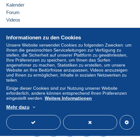
Belgien
Konto des Käufers nach sich ziehen.
Kalender
Sollten die Verkaufsbedingungen des Verkäufers
Jetzt einloggen
Forum
Diesen Verkäufer zu den Favoriten hinzufügen
Klauseln enthalten, die sich auf die Zahlung
Videos
Verkäufer kontaktieren
beziehen, sind diese Klauseln als nichtig zu
Diesen Verkäufer zu meiner schwarzen Liste
betrachten. Es gelten ausschließlich die
Hilfe
hinzufügen
Informationen zu den Cookies
Zahlungsbedingungen der Delcampe-Website, wie
Online-Hilfe
sie in den
Nutzungsbedingungen
definiert sind.
Unsere Website verwendet Cookies zu folgenden Zwecken: um
Ihnen die gewünschten Serviceleitungen zur Verfügung zu
Auf Delcampe kaufen
Käufe müssen, nachdem der Verkäufer die
stellen, die Sicherheit auf unserer Plattform zu gewährleisten,
Auf Delcampe verkaufen
Ihre Präferenzen zu speichern, um Ihnen das Surfen
Endabrechnung geschickt hat, innerhalb von
14
angenehmer zu machen, Statistiken zu erstellen, um unsere
Eine sichere Website
Tagen
bezahlt werden.
Website an Ihre Bedürfnisse anzupassen, Videos anzuzeigen
und Ihnen zu ermöglichen, Inhalte in sozialen Netzwerken zu
Garantie:
teilen.
Widerrufsrecht
|
Rücksendekosten gehen zu
Einige dieser Cookies sind zur Nutzung unserer Website
Lasten des Käufers.
erforderlich, andere können entsprechend Ihren Präferenzen
Alle Angaben zu Fristen bezüglich der
eingestellt werden.
Weitere Informationen
Rücksendung von Artikeln und der Rückerstattung
Mehr dazu
des Kaufbetrags finden Sie in der
Delcampe-
Deutsch
USD
Standardmodus
America
Charta
.