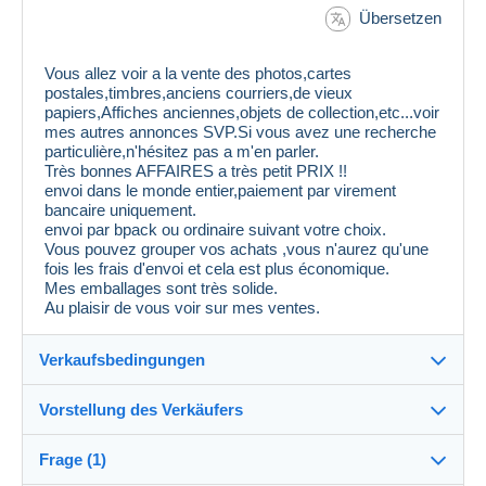
Übersetzen
Vous allez voir a la vente des photos,cartes
postales,timbres,anciens courriers,de vieux
papiers,Affiches anciennes,objets de collection,etc...voir
mes autres annonces SVP.Si vous avez une recherche
particulière,n'hésitez pas a m'en parler.
Très bonnes AFFAIRES a très petit PRIX !!
envoi dans le monde entier,paiement par virement
bancaire uniquement.
envoi par bpack ou ordinaire suivant votre choix.
Vous pouvez grouper vos achats ,vous n'aurez qu'une
fois les frais d'envoi et cela est plus économique.
Mes emballages sont très solide.
Au plaisir de vous voir sur mes ventes.
Verkaufsbedingungen
Vorstellung des Verkäufers
Versand nach:
Die Liste der Länder einsehen
Frage (1)
diroq
100%
(1501x)